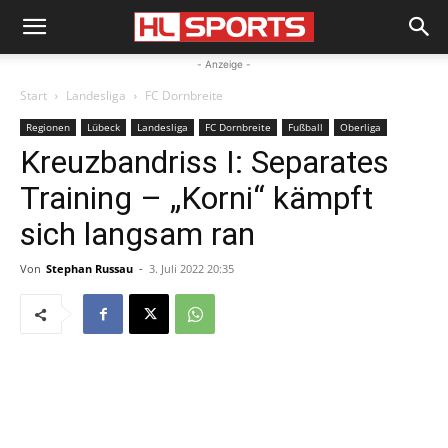
- Anzeige -
Start
Landesliga
FC Dornbreite
Regionen
Lübeck
Landesliga
FC Dornbreite
Fußball
Oberliga
Kreuzbandriss I: Separates
Training – „Korni“ kämpft
sich langsam ran
Von
Stephan Russau
-
3. Juli 2022 20:35