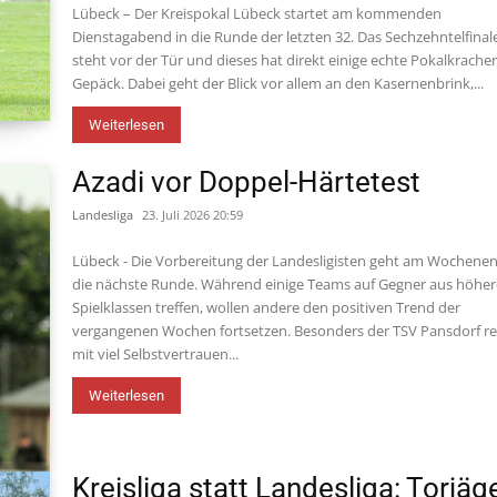
Lübeck – Der Kreispokal Lübeck startet am kommenden
Dienstagabend in die Runde der letzten 32. Das Sechzehntelfinal
steht vor der Tür und dieses hat direkt einige echte Pokalkrache
Gepäck. Dabei geht der Blick vor allem an den Kasernenbrink,...
Weiterlesen
Azadi vor Doppel-Härtetest
Landesliga
23. Juli 2026 20:59
Lübeck - Die Vorbereitung der Landesligisten geht am Wochenen
die nächste Runde. Während einige Teams auf Gegner aus höhe
Spielklassen treffen, wollen andere den positiven Trend der
vergangenen Wochen fortsetzen. Besonders der TSV Pansdorf re
mit viel Selbstvertrauen...
Weiterlesen
Kreisliga statt Landesliga: Torjäg