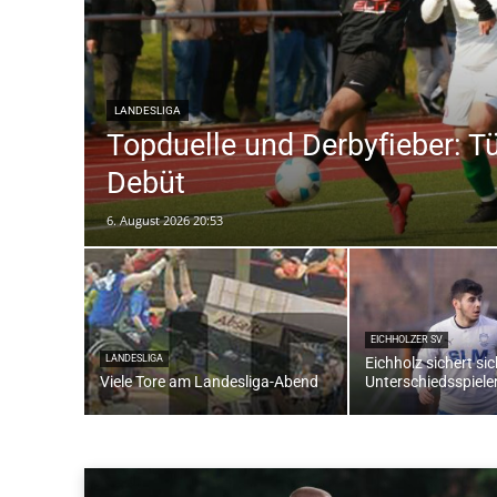
LANDESLIGA
Topduelle und Derbyfieber: T
Debüt
6. August 2026 20:53
EICHHOLZER SV
LANDESLIGA
Eichholz sichert si
Viele Tore am Landesliga-Abend
Unterschiedsspiele