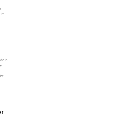
e
r im
de in
ren
ist
er