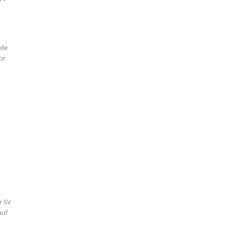
nde
or
–
r SV
auf