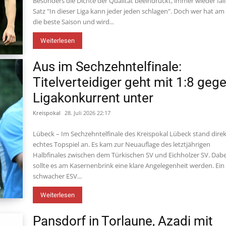
Besonders die Dichte der Qualität beeindruckt, immer wieder fäll
Satz "In dieser Liga kann jeder jeden schlagen". Doch wer hat a
die beste Saison und wird...
Weiterlesen
Aus im Sechzehntelfinale:
Titelverteidiger geht mit 1:8 geg
Ligakonkurrent unter
Kreispokal
28. Juli 2026 22:17
Lübeck – Im Sechzehntelfinale des Kreispokal Lübeck stand direk
echtes Topspiel an. Es kam zur Neuauflage des letztjährigen
Halbfinales zwischen dem Türkischen SV und Eichholzer SV. Dabe
sollte es am Kasernenbrink eine klare Angelegenheit werden. Ein
schwacher ESV...
Weiterlesen
Pansdorf in Torlaune, Azadi mit