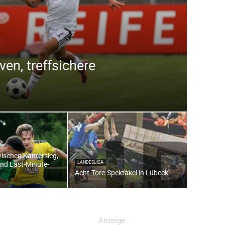
en, treffsichere
wischen Kantersieg,
LANDESLIGA
und Last-Minute-
Acht-Tore-Spektakel in Lübeck
Anzeige