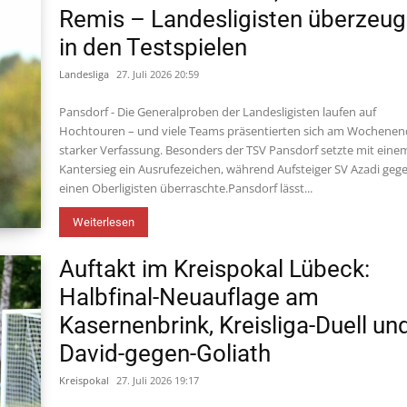
Remis – Landesligisten überzeu
in den Testspielen
Landesliga
27. Juli 2026 20:59
Pansdorf - Die Generalproben der Landesligisten laufen auf
Hochtouren – und viele Teams präsentierten sich am Wochenen
starker Verfassung. Besonders der TSV Pansdorf setzte mit eine
Kantersieg ein Ausrufezeichen, während Aufsteiger SV Azadi geg
einen Oberligisten überraschte.Pansdorf lässt...
Weiterlesen
Auftakt im Kreispokal Lübeck:
Halbfinal-Neuauflage am
Kasernenbrink, Kreisliga-Duell un
David-gegen-Goliath
Kreispokal
27. Juli 2026 19:17