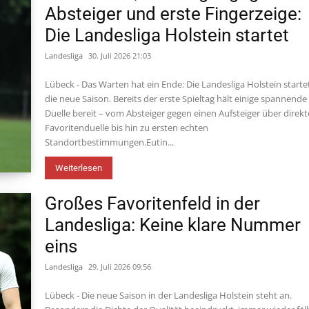
Absteiger und erste Fingerzeige:
Die Landesliga Holstein startet
Landesliga
30. Juli 2026 21:03
Lübeck - Das Warten hat ein Ende: Die Landesliga Holstein startet
die neue Saison. Bereits der erste Spieltag hält einige spannende
Duelle bereit – vom Absteiger gegen einen Aufsteiger über direkt
Favoritenduelle bis hin zu ersten echten
Standortbestimmungen.Eutin...
Weiterlesen
Großes Favoritenfeld in der
Landesliga: Keine klare Nummer
eins
Landesliga
29. Juli 2026 09:56
Lübeck - Die neue Saison in der Landesliga Holstein steht an.