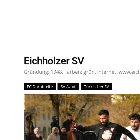
Eichholzer SV
Gründung: 1948, Farben: grün, Internet: www.eic
FC Dornbreite
SV Azadi
Türkischer SV