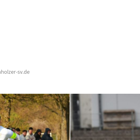
–
Sport-
hholzer-sv.de
News
für