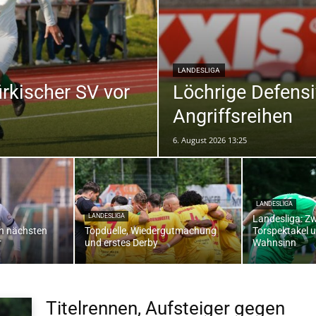
die
LANDESLIGA
ürkischer SV vor
Löchrige Defensiv
Angriffsreihen
6. August 2026 13:25
Region
LANDESLIGA
LANDESLIGA
Landesliga: Z
ch nächsten
Topduelle, Wiedergutmachung
Torspektakel 
Lübeck
r
und erstes Derby
Wahnsinn
Titelrennen, Aufsteiger gegen