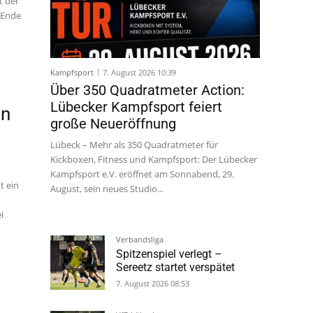
t der
m Ende
en
Kampfsport
7. August 2026 10:39
Über 350 Quadratmeter Action:
Lübecker Kampfsport feiert
große Neueröffnung
Lübeck – Mehr als 350 Quadratmeter für
t ein
Kickboxen, Fitness und Kampfsport: Der Lübecker
Kampfsport e.V. eröffnet am Sonnabend, 29.
i
August, sein neues Studio...
Verbandsliga
Spitzenspiel verlegt –
Sereetz startet verspätet