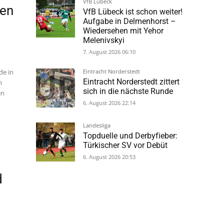
7. August 2026 08:53
gen
VfB Lübeck
VfB Lübeck ist schon weiter!
Aufgabe in Delmenhorst –
Wiedersehen mit Yehor
Melenivskyi
de in
7. August 2026 06:10
m
en
Eintracht Norderstedt
Eintracht Norderstedt zittert
sich in die nächste Runde
6. August 2026 22:14
Landesliga
Topduelle und Derbyfieber:
Türkischer SV vor Debüt
d
6. August 2026 20:53