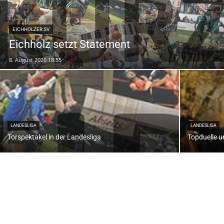
EICHHOLZER SV
Eichholz setzt Statement
8. August 2026 18:55
LANDESLIGA
LANDESLIGA
Torspektakel in der Landesliga
Topduelle u