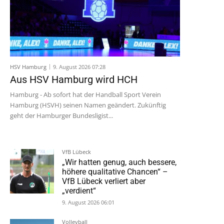
HSV Hamburg
9. August 2026 07:28
Aus HSV Hamburg wird HCH
Hamburg - Ab sofort hat der Handball Sport Verein
Hamburg (HSVH) seinen Namen geändert. Zukünftig
geht der Hamburger Bundesligist...
VfB Lübeck
„Wir hatten genug, auch bessere,
höhere qualitative Chancen“ –
VfB Lübeck verliert aber
„verdient“
9. August 2026 06:01
Volleyball