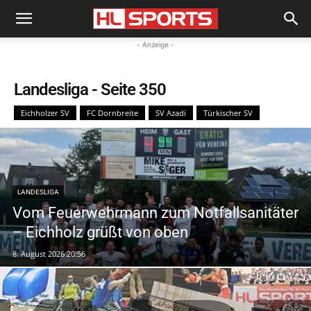
- Anzeige -
Landesliga
- Seite 350
Eichholzer SV
FC Dornbreite
SV Azadi
Türkischer SV
LANDESLIGA
Vom Feuerwehrmann zum Notfallsanitäter
– Eichholz grüßt von oben
8. August 2026 20:56