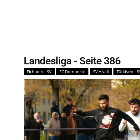
Landesliga
- Seite 386
Eichholzer SV
FC Dornbreite
SV Azadi
Türkischer S