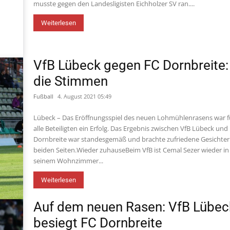
musste gegen den Landesligisten Eichholzer SV ran....
Weiterlesen
VfB Lübeck gegen FC Dornbreite:
die Stimmen
Fußball
4. August 2021 05:49
Lübeck – Das Eröffnungsspiel des neuen Lohmühlenrasens war f
alle Beteiligten ein Erfolg. Das Ergebnis zwischen VfB Lübeck und
Dornbreite war standesgemäß und brachte zufriedene Gesichter
beiden Seiten.Wieder zuhauseBeim VfB ist Cemal Sezer wieder in
seinem Wohnzimmer...
Weiterlesen
Auf dem neuen Rasen: VfB Lübec
besiegt FC Dornbreite