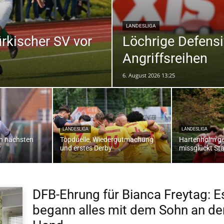
LANDESLIGA
ürkischer SV vor
Löchrige Defensiv
die
Angriffsreihen
6. August 2026 13:25
Region
LANDESLIGA
LANDESLIGA
ch nächsten
Topduelle, Wiedergutmachung
Hartenholm ge
r
und erstes Derby
missglückt Sta
Lübeck
DFB-Ehrung für Bianca Freytag: E
begann alles mit dem Sohn an de