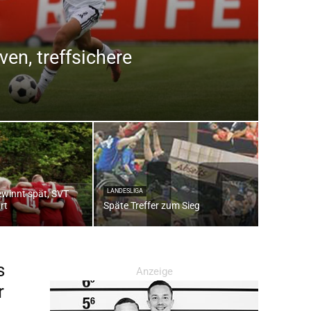
en, treffsichere
LANDESLIGA
winnt spät, SVT
rt
Späte Treffer zum Sieg
s
Anzeige
r