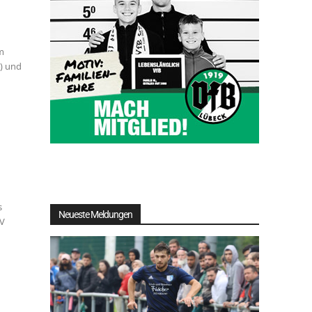
im
4) und
s
Neueste Meldungen
SV