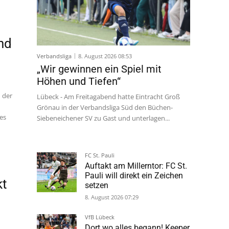
und
Verbandsliga
8. August 2026 08:53
„Wir gewinnen ein Spiel mit
Höhen und Tiefen“
 der
Lübeck - Am Freitagabend hatte Eintracht Groß
Grönau in der Verbandsliga Süd den Büchen-
 es
Siebeneichener SV zu Gast und unterlagen...
-
FC St. Pauli
Auftakt am Millerntor: FC St.
Pauli will direkt ein Zeichen
kt
setzen
8. August 2026 07:29
VfB Lübeck
Dort wo alles begann! Keeper