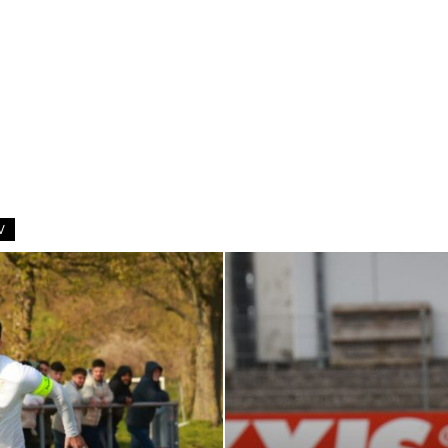
–
Sport-
V
News
für