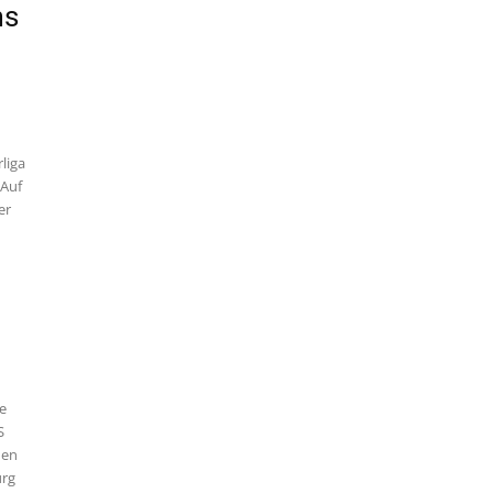
ms
liga
 Auf
er
re
S
nen
urg