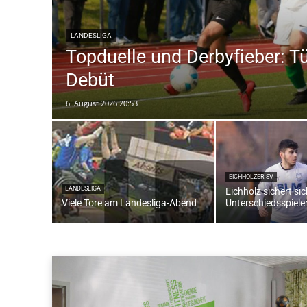
LANDESLIGA
Topduelle und Derbyfieber: T
Debüt
6. August 2026 20:53
EICHHOLZER SV
LANDESLIGA
Eichholz sichert si
Viele Tore am Landesliga-Abend
Unterschiedsspiele