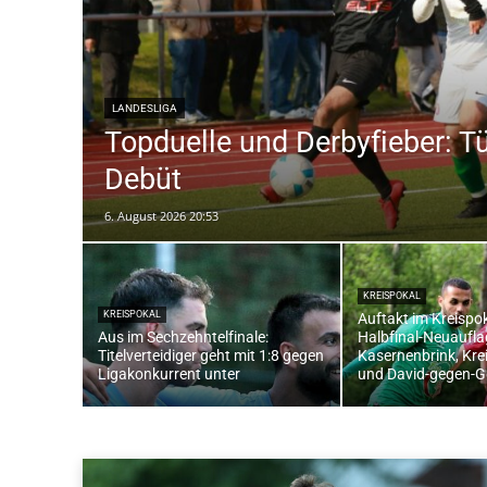
LANDESLIGA
Topduelle und Derbyfieber: T
Debüt
6. August 2026 20:53
KREISPOKAL
KREISPOKAL
Auftakt im Kreispo
Aus im Sechzehntelfinale:
Halbfinal-Neuaufl
Titelverteidiger geht mit 1:8 gegen
Kasernenbrink, Krei
Ligakonkurrent unter
und David-gegen-G