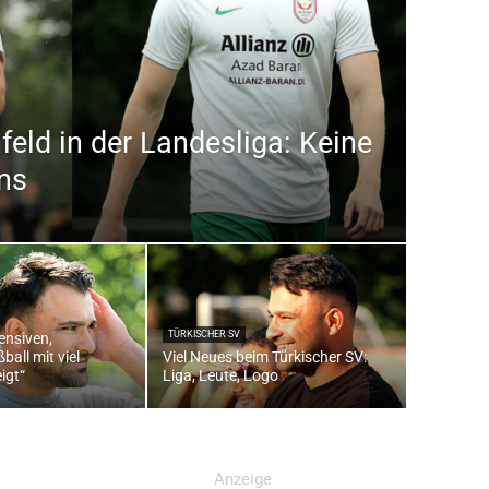
feld in der Landesliga: Keine
ns
TÜRKISCHER SV
ensiven,
ball mit viel
Viel Neues beim Türkischer SV:
igt“
Liga, Leute, Logo
Anzeige