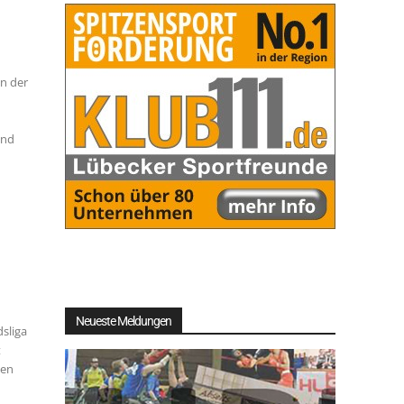
en der
und
Neueste Meldungen
sliga
t
den