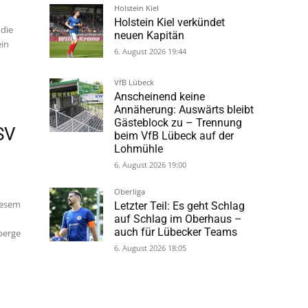
Holstein Kiel
Holstein Kiel verkündet
 die
neuen Kapitän
ein
6. August 2026 19:44
VfB Lübeck
Anscheinend keine
Annäherung: Auswärts bleibt
Gästeblock zu – Trennung
SV
beim VfB Lübeck auf der
Lohmühle
6. August 2026 19:00
Oberliga
diesem
Letzter Teil: Es geht Schlag
auf Schlag im Oberhaus –
auch für Lübecker Teams
berge
6. August 2026 18:05