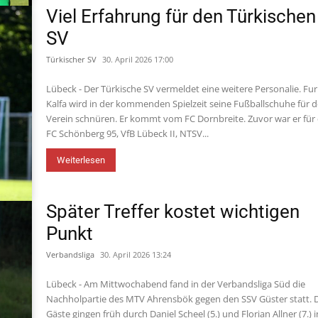
Viel Erfahrung für den Türkischen
SV
Türkischer SV
30. April 2026 17:00
Lübeck - Der Türkische SV vermeldet eine weitere Personalie. Fu
Kalfa wird in der kommenden Spielzeit seine Fußballschuhe für 
Verein schnüren. Er kommt vom FC Dornbreite. Zuvor war er für
FC Schönberg 95, VfB Lübeck II, NTSV...
Weiterlesen
Später Treffer kostet wichtigen
Punkt
Verbandsliga
30. April 2026 13:24
Lübeck - Am Mittwochabend fand in der Verbandsliga Süd die
Nachholpartie des MTV Ahrensbök gegen den SSV Güster statt. 
Gäste gingen früh durch Daniel Scheel (5.) und Florian Allner (7.) i