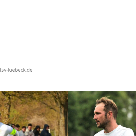
–
Sport-
tsv-luebeck.de
News
für