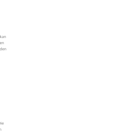
rkan
den
 den
Die
n