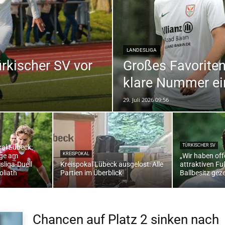
die
LANDESLIGA
ürkischer SV vor
Großes Favoriten
klare Nummer ei
29. Juli 2026 09:56
Region
TÜRKISCHER SV
kal Lübeck:
KREISPOKAL
age am
„Wir haben off
sliga-Duell
Kreispokal Lübeck ausgelost: Alle
attraktiven Fuß
Lübeck
oliath
Partien im Überblick
Ballbesitz geze
Chancen auf Platz 2 sinken nach