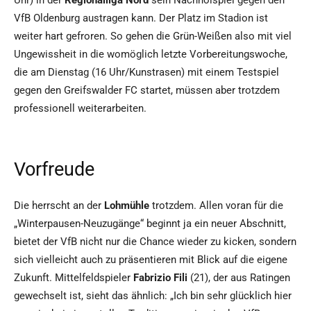
Uhr) in der
Regionalliga Nord
sein Nachholspiel gegen den
VfB Oldenburg austragen kann. Der Platz im Stadion ist
weiter hart gefroren. So gehen die Grün-Weißen also mit viel
Ungewissheit in die womöglich letzte Vorbereitungswoche,
die am Dienstag (16 Uhr/Kunstrasen) mit einem Testspiel
gegen den Greifswalder FC startet, müssen aber trotzdem
professionell weiterarbeiten.
Vorfreude
Die herrscht an der
Lohmühle
trotzdem. Allen voran für die
„Winterpausen-Neuzugänge“ beginnt ja ein neuer Abschnitt,
bietet der VfB nicht nur die Chance wieder zu kicken, sondern
sich vielleicht auch zu präsentieren mit Blick auf die eigene
Zukunft. Mittelfeldspieler
Fabrizio Fili
(21), der aus Ratingen
gewechselt ist, sieht das ähnlich: „Ich bin sehr glücklich hier