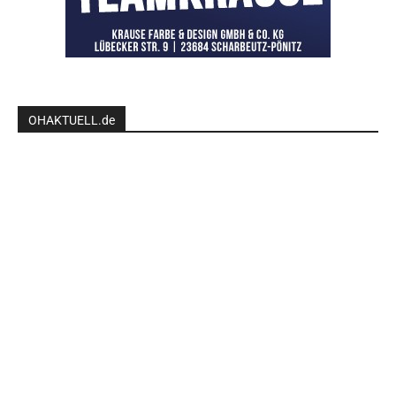
OHAKTUELL.de
Kontaktieren Sie uns:
redaktion@hlsports.de