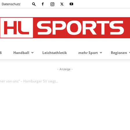
Datenschutz
6
Handball
Leichtathletik
mehr Sport
Regionen
HL-
- Anzeige -
iner von uns“ – Hamburger SV siegt...
SPORTS