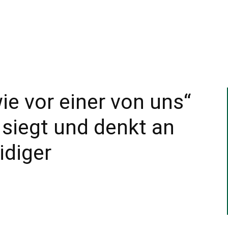
–
Sport-
ie vor einer von uns“
siegt und denkt an
News
idiger
für