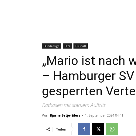
Bundesliga
HSV
Fußball
„Mario ist nach w
– Hamburger SV 
gesperrten Verte
Rothosen mit starkem Auftritt
Von
Bjarne Setje-Eilers
-
1. September 2024 04:41
Teilen