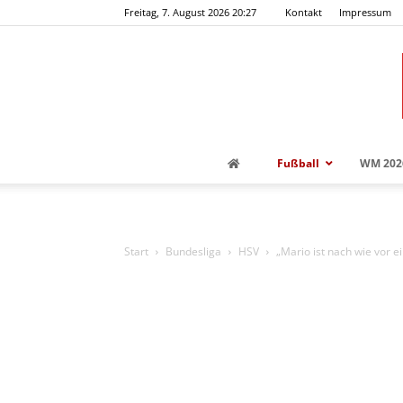
Freitag, 7. August 2026 20:27
Kontakt
Impressum
Fußball
WM 202
Start
Bundesliga
HSV
„Mario ist nach wie vor e