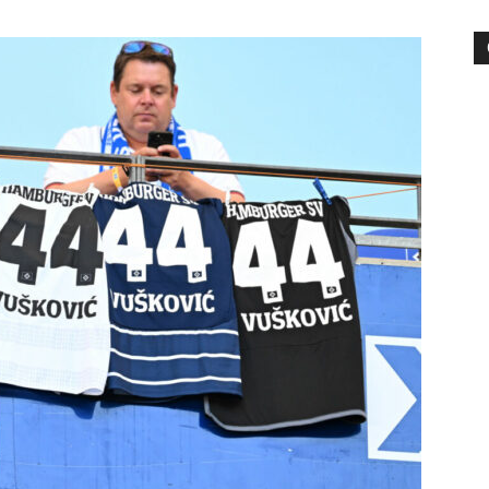
die
Region
Lübeck