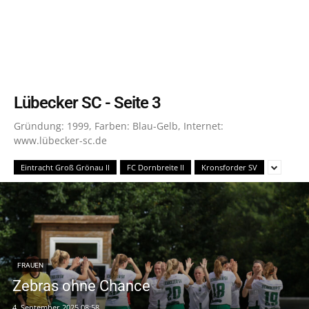
Lübecker SC
- Seite 3
Gründung: 1999, Farben: Blau-Gelb, Internet:
www.lübecker-sc.de
Eintracht Groß Grönau II
FC Dornbreite II
Kronsforder SV
FRAUEN
Zebras ohne Chance
4. September 2025 08:58