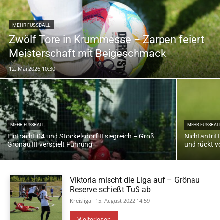
MEHR FUSSBALL
Zwölf Tore in Krummesse – Zarpen feiert
Meisterschaft mit Beigeschmack
12. Mai 2026 10:30
MEHR FUSSBALL
MEHR FUSSBALL
Eintracht 04 und Stockelsdorf II siegreich – Groß
Nichtantritt
Grönau III verspielt Führung
und rückt v
Viktoria mischt die Liga auf – Grönau
Reserve schießt TuS ab
Kreisliga
15. August 2022 14:59
Weiterlesen