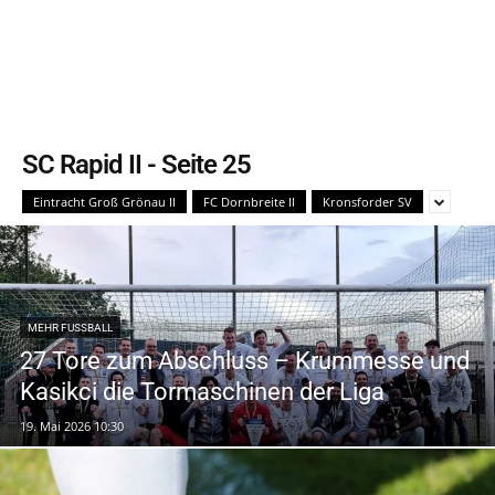
SC Rapid II
- Seite 25
Eintracht Groß Grönau II
FC Dornbreite II
Kronsforder SV
MEHR FUSSBALL
27 Tore zum Abschluss – Krummesse und
Kasikci die Tormaschinen der Liga
19. Mai 2026 10:30