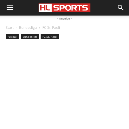
- Anzeige -
Start
Bundesliga
FC St. Pauli
Fußball
Bundesliga
FC St. Pauli