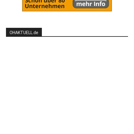
OHAKTUELL.de
Kontaktieren Sie uns:
redaktion@hlsports.de