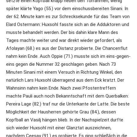
setzte einen Kopfball knapp neben den Torrahmen, wenig
später klärte Yago (55.) vor dem einschussbereiten Sinani. In
der 62. Minute kam es zur Schrecksekunde für das Team von
Elard Ostermann: Huxsohl fasste sich an die Adduktoren und
musste behandelt werden. Der bis dahin klare Mann des
Tages machte weiter und war direkt wieder gefordert, als
Afolayan (68.) es aus der Distanz probierte. Die Chancenflut
nahm kein Ende. Auch Oppie (71.) musste sich im eins-gegen-
eins gegen die Nummer 32 geschlagen geben. Nach 73
Minuten Sinani mit einem Versuch in Richtung Winkel, den
natürlich Lars Huxsohl überragend aus dem Eck kratzt. Der
Wahnsinn nahm kein Ende. Nach zwei Pfostentreffern
machte Pauli auch noch Bekanntschaft mit dem Querbalken:
Pereira Lage (82.) traf nur die Unterkante der Latte. Die beste
Möglichkeit der Hausherren gehörte Grau (84.), dessen
Kopfball an Vasilj hängen blieb. In der Nachspielzeit durfte
sich wieder Huxsohl mit einer Glanztat auszeichnen,
nachdem Ceesay (91.) es probierte. Es ging schließlich in die