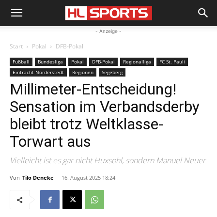
- Anzeige -
Start
Pokal
DFB-Pokal
Fußball
Bundesliga
Pokal
DFB-Pokal
Regionalliga
FC St. Pauli
Eintracht Norderstedt
Regionen
Segeberg
Millimeter-Entscheidung!
Sensation im Verbandsderby
bleibt trotz Weltklasse-
Torwart aus
Vielleicht ist es gar nicht Huxsohl, sondern Manuel Neuer
Von
Tilo Deneke
-
16. August 2025 18:24