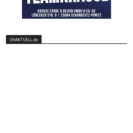
OHAKTUELL.de
Kontaktieren Sie uns:
redaktion@hlsports.de