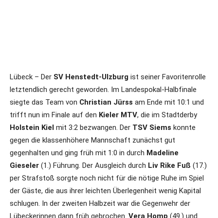
Lübeck – Der
SV Henstedt-Ulzburg
ist seiner Favoritenrolle
letztendlich gerecht geworden. Im Landespokal-Halbfinale
siegte das Team von
Christian Jürss
am Ende mit 10:1 und
trifft nun im Finale auf den
Kieler MTV
, die im Stadtderby
Holstein Kiel
mit 3:2 bezwangen. Der
TSV Siems
konnte
gegen die klassenhöhere Mannschaft zunächst gut
gegenhalten und ging früh mit 1:0 in durch
Madeline
Gieseler
(1.) Führung. Der Ausgleich durch
Liv Rike Fuß
(17.)
per Strafstoß sorgte noch nicht für die nötige Ruhe im Spiel
der Gäste, die aus ihrer leichten Überlegenheit wenig Kapital
schlugen. In der zweiten Halbzeit war die Gegenwehr der
Lübeckerinnen dann früh gebrochen.
Vera Homp
(49.) und