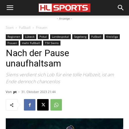
- Anzeige -
Start
Fußball
Frauen
Regionen
Lübeck
Pokal
Landespokal
Segeberg
Fußball
Kreisliga
Frauen
mehr Fußball
TSV Siems
Nach der Pause
unaufhaltsam
Siems verdient sich Lob für eine tolle Halbzeit, ist am
Ende dennoch chancenlos
Von
pt
-
31. Oktober 2023 21:44