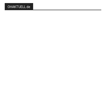
OHAKTUELL.de
Kontaktieren Sie uns:
redaktion@hlsports.de