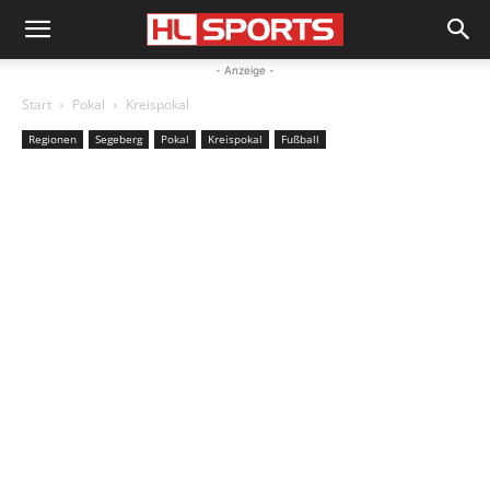
- Anzeige -
Start
Pokal
Kreispokal
Regionen
Segeberg
Pokal
Kreispokal
Fußball