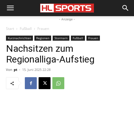
- Anzeige -
Start
Fußball
Frauen
Kurznachrichten
Regionen
Stormarn
Fußball
Frauen
Nachsitzen zum
Regionalliga-Aufstieg
Von
pt
-
15. Juni 2025 22:28