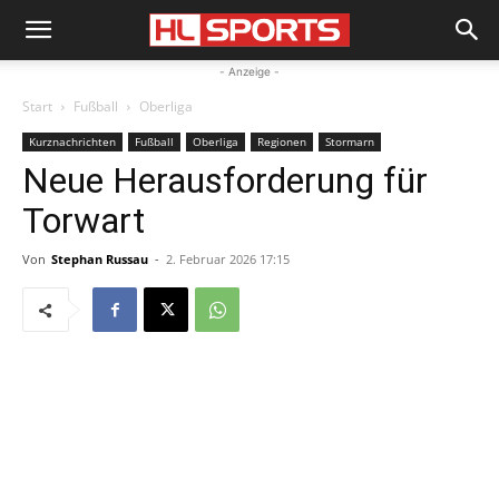
- Anzeige -
Start
Fußball
Oberliga
Kurznachrichten
Fußball
Oberliga
Regionen
Stormarn
Neue Herausforderung für
Torwart
Von
Stephan Russau
-
2. Februar 2026 17:15