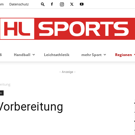
um
Datenschutz
6
Handball
Leichtathletik
mehr Sport
Regionen
HL-
- Anzeige -
reitung
rn
SPORTS
 Vorbereitung