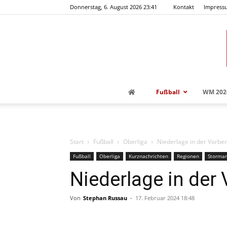
Donnerstag, 6. August 2026 23:41
Kontakt
Impress
Fußball
WM 202
Start
Fußball
Oberliga
Niederlage in der Vorbe
Fußball
Oberliga
Kurznachrichten
Regionen
Storma
Niederlage in der
Von
Stephan Russau
-
17. Februar 2024 18:48