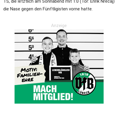
TS, die letztlich am Sonnabend mit 1:0 (Tor: Enrik Nrecaj)
die Nase gegen den Fünftligisten vorne hatte.
die
Anzeige
Region
Lübeck