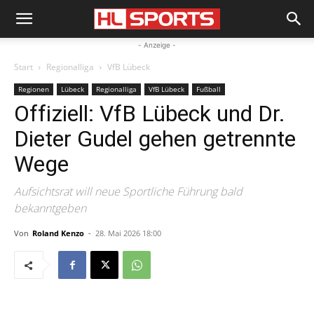
- Anzeige -
Start
Regionalliga
VfB Lübeck
Regionen
Lübeck
Regionalliga
VfB Lübeck
Fußball
Offiziell: VfB Lübeck und Dr.
Dieter Gudel gehen getrennte
Wege
Aufsichtsrat will neue Sportliche Führung bald
bekanntgeben
Von
Roland Kenzo
-
28. Mai 2026 18:00