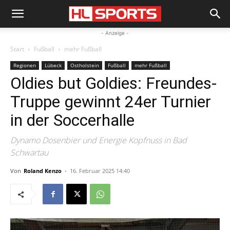
- Anzeige -
Start
Fußball
mehr Fußball
Regionen
Lübeck
Ostholstein
Fußball
mehr Fußball
Oldies but Goldies: Freundes-
Truppe gewinnt 24er Turnier
in der Soccerhalle
Dynamo Dosenbier und Energie Kopfnuss in Bad
Schwartau
Von
Roland Kenzo
-
16. Februar 2025 14:40