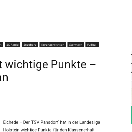
–
Sport-
n
SC Rapid
Segeberg
Kurznachrichten
Stormarn
Fußball
 wichtige Punkte –
an
News
für
Eichede – Der TSV Pansdorf hat in der Landesliga
Holstein wichtige Punkte für den Klassenerhalt