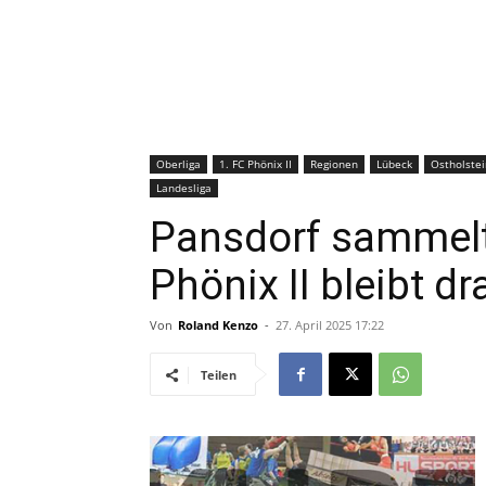
Oberliga
1. FC Phönix II
Regionen
Lübeck
Ostholstei
Landesliga
Pansdorf sammelt
Phönix II bleibt dr
Von
Roland Kenzo
-
27. April 2025 17:22
Teilen