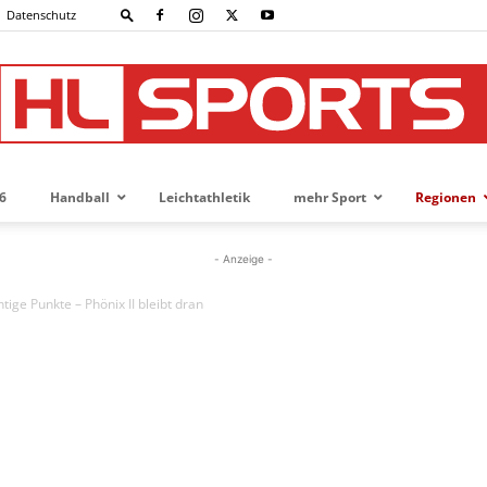
Datenschutz
6
Handball
Leichtathletik
mehr Sport
Regionen
HL-
- Anzeige -
ige Punkte – Phönix II bleibt dran
SPORTS