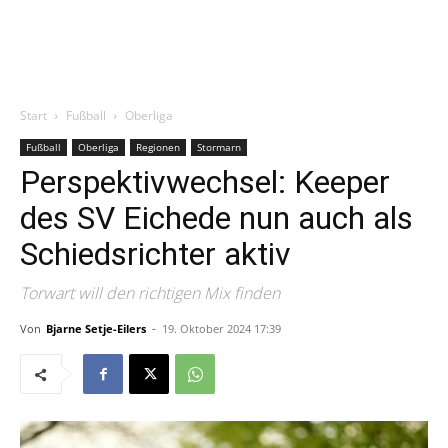
Start
Fußball
Oberliga
Fußball
Oberliga
Regionen
Stormarn
Perspektivwechsel: Keeper
des SV Eichede nun auch als
Schiedsrichter aktiv
Torwart will den richtigen Mix finden
Von
Bjarne Setje-Eilers
-
19. Oktober 2024 17:39