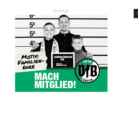
Anzeige
die
Region
Lübeck