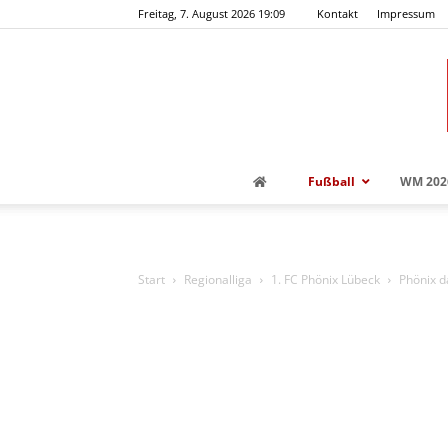
Freitag, 7. August 2026 19:09
Kontakt
Impressum
Fußball
WM 202
Start
Regionalliga
1. FC Phönix Lübeck
Phönix d