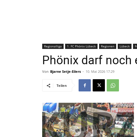
Regionalliga
1. FC Phönix Lübeck
Regionen
Lübeck
F
Phönix darf noch 
Von
Bjarne Setje-Eilers
-
10. Mai 2026 17:29
Teilen