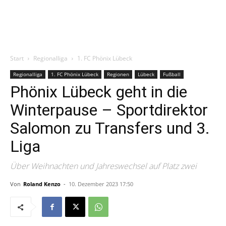
Start
Regionalliga
1. FC Phönix Lübeck
Regionalliga
1. FC Phönix Lübeck
Regionen
Lübeck
Fußball
Phönix Lübeck geht in die
Winterpause – Sportdirektor
Salomon zu Transfers und 3.
Liga
Über Weihnachten und Jahreswechsel auf Platz zwei
Von
Roland Kenzo
-
10. Dezember 2023 17:50