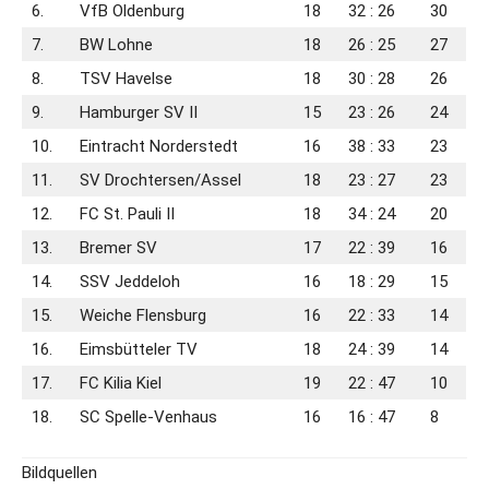
6.
VfB Oldenburg
18
32 : 26
30
7.
BW Lohne
18
26 : 25
27
8.
TSV Havelse
18
30 : 28
26
9.
Hamburger SV II
15
23 : 26
24
10.
Eintracht Norderstedt
16
38 : 33
23
11.
SV Drochtersen/​Assel
18
23 : 27
23
12.
FC St. Pauli II
18
34 : 24
20
13.
Bremer SV
17
22 : 39
16
14.
SSV Jeddeloh
16
18 : 29
15
15.
Weiche Flensburg
16
22 : 33
14
16.
Eimsbütteler TV
18
24 : 39
14
17.
FC Kilia Kiel
19
22 : 47
10
18.
SC Spelle-Venhaus
16
16 : 47
8
Bildquellen