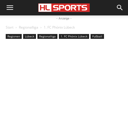
- Anzeige -
Start
Regionalliga
1. FC Phönix Lübeck
Regionen
Lübeck
Regionalliga
1. FC Phönix Lübeck
Fußball