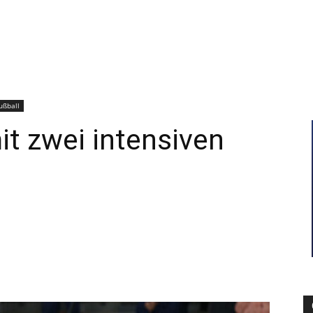
–
Sport-
ußball
t zwei intensiven
News
für