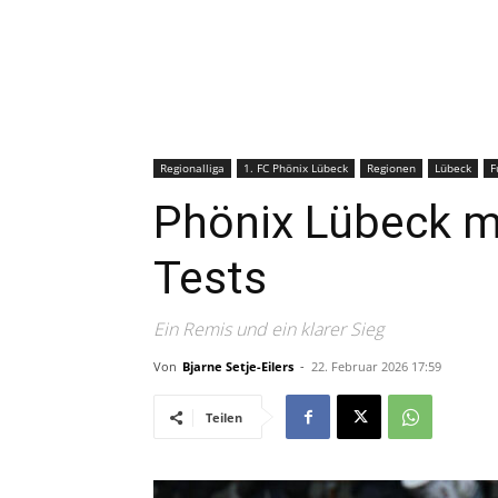
Regionalliga
1. FC Phönix Lübeck
Regionen
Lübeck
F
Phönix Lübeck mi
Tests
Ein Remis und ein klarer Sieg
Von
Bjarne Setje-Eilers
-
22. Februar 2026 17:59
Teilen