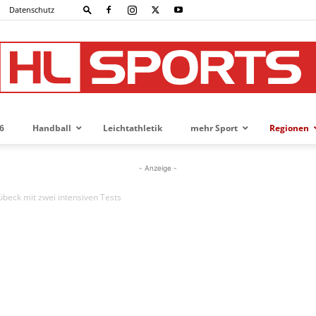
Datenschutz
6
Handball
Leichtathletik
mehr Sport
Regionen
HL-
- Anzeige -
übeck mit zwei intensiven Tests
SPORTS