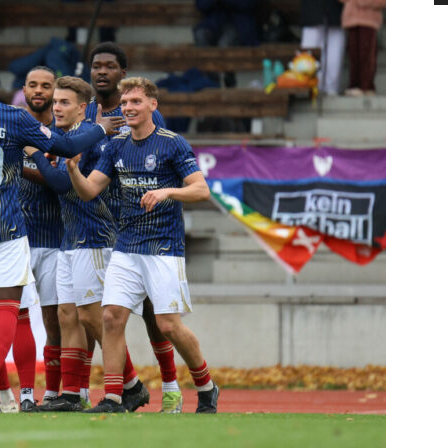
die
Region
Lübeck