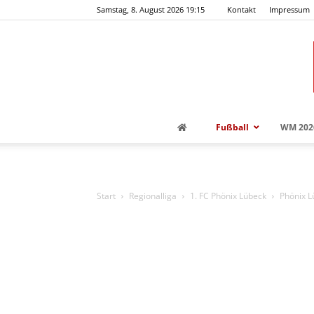
Samstag, 8. August 2026 19:15
Kontakt
Impressum
Fußball
WM 202
Start
Regionalliga
1. FC Phönix Lübeck
Phönix L