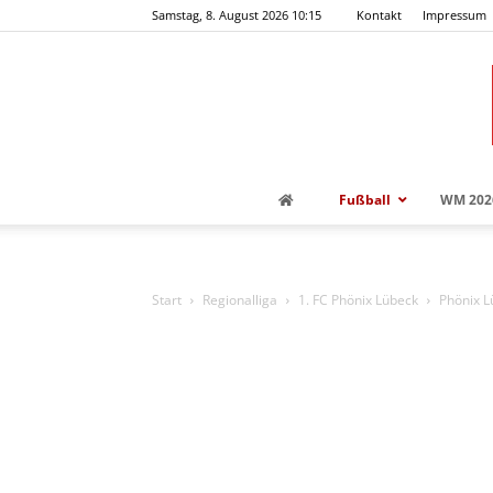
Samstag, 8. August 2026 10:15
Kontakt
Impressum
Fußball
WM 202
Start
Regionalliga
1. FC Phönix Lübeck
Phönix L