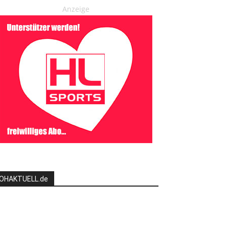
Anzeige
OHAKTUELL.de