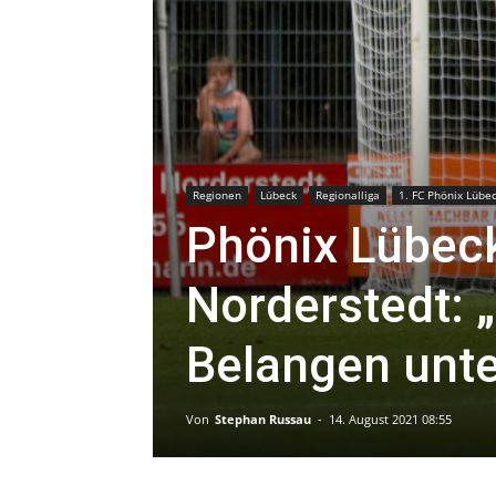
Regionen
Lübeck
Regionalliga
1. FC Phönix Lübe
Phönix Lübeck
Norderstedt: „
Belangen unte
Von
Stephan Russau
-
14. August 2021 08:55