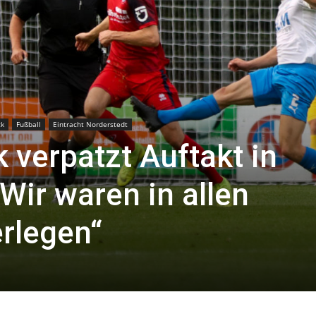
die
ck
Fußball
Eintracht Norderstedt
 verpatzt Auftakt in
Region
Wir waren in allen
rlegen“
Lübeck