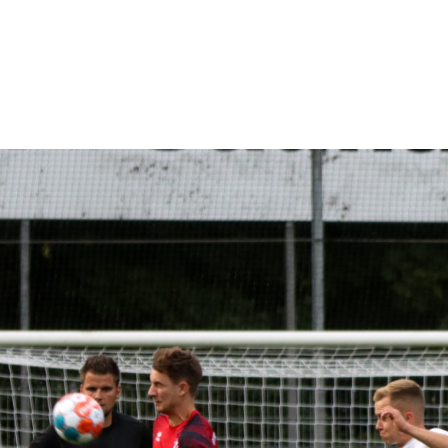
–
Sport-
News
für