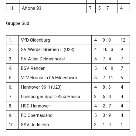
11.
Altona 93
7
5 : 17
4
Gruppe Süd
1.
VfB Oldenburg
4
9 : 0
12
2.
SV Werder Bremen II (U23)
4
10 : 3
9
3.
SV Atlas Delmenhorst
5
7 : 4
7
4.
BSV Rehden
5
10 : 9
7
5.
VfV Borussia 06 Hildesheim
5
7 : 11
6
6.
Hannover 96 II (U23)
4
8 : 6
4
7.
Lüneburger Sport-Klub Hansa
3
5 : 4
4
8.
HSC Hannover
4
2 : 7
4
9.
FC Oberneuland
5
3 : 9
4
10.
SSV Jeddeloh
3
1 : 9
1