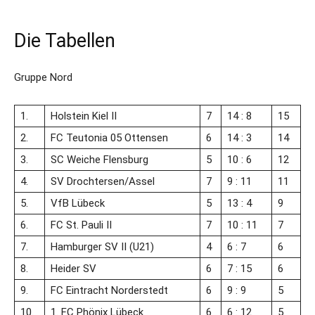
Die Tabellen
Gruppe Nord
1.
Holstein Kiel II
7
14 : 8
15
2.
FC Teutonia 05 Ottensen
6
14 : 3
14
3.
SC Weiche Flensburg
5
10 : 6
12
4.
SV Drochtersen/​Assel
7
9 : 11
11
5.
VfB Lübeck
5
13 : 4
9
6.
FC St. Pauli II
7
10 : 11
7
7.
Hamburger SV II (U21)
4
6 : 7
6
8.
Heider SV
6
7 : 15
6
9.
FC Eintracht Norderstedt
6
9 : 9
5
10.
1. FC Phönix Lübeck
6
6 : 12
5