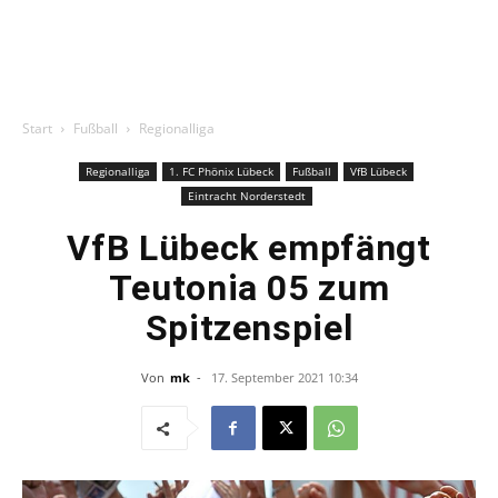
Start
Fußball
Regionalliga
Regionalliga
1. FC Phönix Lübeck
Fußball
VfB Lübeck
Eintracht Norderstedt
VfB Lübeck empfängt
Teutonia 05 zum
Spitzenspiel
Von
mk
-
17. September 2021 10:34