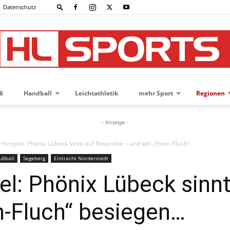
Datenschutz
6
Handball
Leichtathletik
mehr Sport
Regionen
HL-
- Anzeige -
 Hinspiel: Phönix Lübeck sinnt auf Revanche – und will „Heim-Fluch“...
ußball
Segeberg
Eintracht Norderstedt
SPORTS
iel: Phönix Lübeck sinn
m-Fluch“ besiegen…