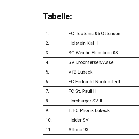
Tabelle:
1.
FC Teutonia 05 Ottensen
2.
Holstein Kiel II
3.
SC Weiche Flensburg 08
4.
SV Drochtersen/Assel
5.
VfB Lübeck
6.
FC Eintracht Norderstedt
7.
FC St. Pauli II
8.
Hamburger SV II
9.
1. FC Phönix Lübeck
10.
Heider SV
11.
Altona 93