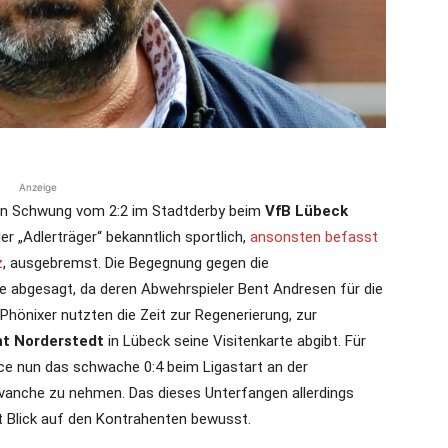
die
Anzeige
Region
n Schwung vom 2:2 im Stadtderby beim
VfB Lübeck
 „Adlerträger“ bekanntlich sportlich,
ansonsten befasst
z
, ausgebremst. Die Begegnung gegen die
 abgesagt, da deren Abwehrspieler Bent Andresen für die
Phönixer nutzten die Zeit zur Regenerierung, zur
Lübeck
ht Norderstedt
in Lübeck seine Visitenkarte abgibt. Für
e nun das schwache 0:4 beim Ligastart an der
anche zu nehmen. Das dieses Unterfangen allerdings
t Blick auf den Kontrahenten bewusst.