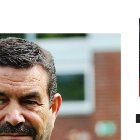
–
Sport-
News
für