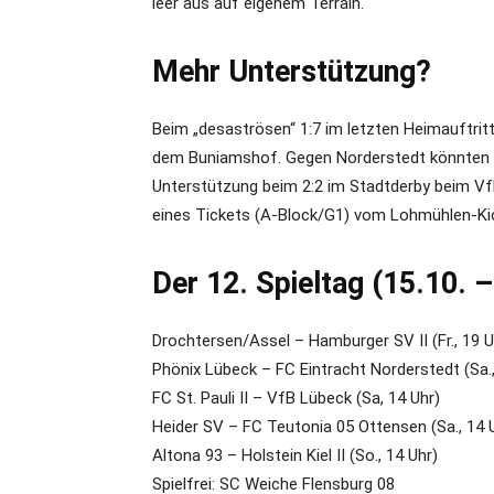
leer aus auf eigenem Terrain.
Mehr Unterstützung?
Beim „desaströsen“ 1:7 im letzten Heimauftrit
dem Buniamshof. Gegen Norderstedt könnten es
Unterstützung beim 2:2 im Stadtderby beim VfB
eines Tickets (A-Block/G1) vom Lohmühlen-Kick
Der 12. Spieltag (15.10. –
Drochtersen/Assel – Hamburger SV II (Fr., 19 U
Phönix Lübeck – FC Eintracht Norderstedt (Sa.,
FC St. Pauli II – VfB Lübeck (Sa, 14 Uhr)
Heider SV – FC Teutonia 05 Ottensen (Sa., 14 
Altona 93 – Holstein Kiel II (So., 14 Uhr)
Spielfrei: SC Weiche Flensburg 08