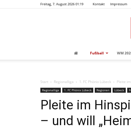
Freitag, 7. August 2026 01:19
Kontakt
Impressum
Fußball
WM 202
Start
Regionalliga
1. FC Phönix Lübeck
Pleite im
Regionalliga
1. FC Phönix Lübeck
Regionen
Lübeck
F
Pleite im Hinsp
– und will „Hei