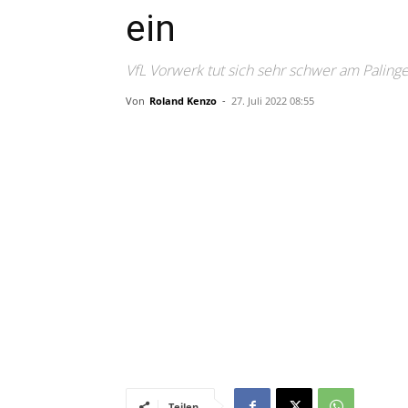
ein
VfL Vorwerk tut sich sehr schwer am Paling
Von
Roland Kenzo
-
27. Juli 2022 08:55
Teilen