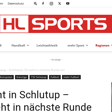
um
Datenschutz
6
Handball
Leichtathletik
mehr Sport
Regionen
HL-
- Anzeige -
utup – Eichholzer SV zieht in nächste Runde ein
Kreispokal
Kreisliga
TSV Schlutup
Fußball
mehr Fußball
SPORTS
t in Schlutup –
eht in nächste Runde