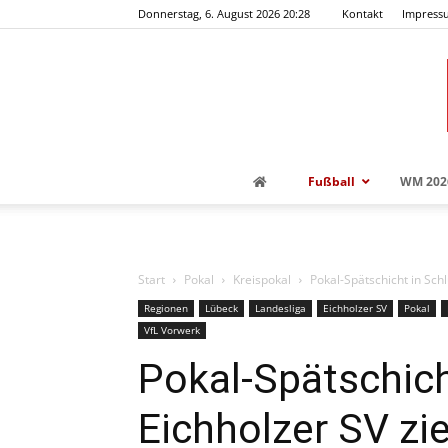
Donnerstag, 6. August 2026 20:28
Kontakt
Impress
Fußball
WM 202
Start
Pokal
Kreispokal
Pokal-Spätschicht in Schl
Regionen
Lübeck
Landesliga
Eichholzer SV
Pokal
VfL Vorwerk
Pokal-Spätschich
Eichholzer SV zi