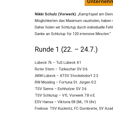
Nikki Schulz (Vorwerk)
: „Kampfspiel am Dien
Möglichkeiten das Maximum rausholen, haben w
Daher holen wir Schlutup durch individuelle Fehle
Danke an Schlutup für 120 intensive Minuten.“
Runde 1 (22. – 24.7.)
Lübeck 76 – TuS Lübeck 4:1
Roter Stern – Türkischer SV 0:6
AKM Lübeck – ATSV Stockelsdorf 2:3
RW Moisling – Fortuna St. Jürgen 0:2
TSV Siems – Eichholzer SV 3:6
TSV Schlutup – VfL Vorwerk 7:8 n.E.
ESV Hansa – Viktoria 08 (Mi., 19 Uhr)
Freilose: TSV Kücknitz, FC Dornbreite, SV Azad