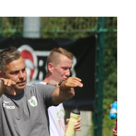
die
Region
Lübeck