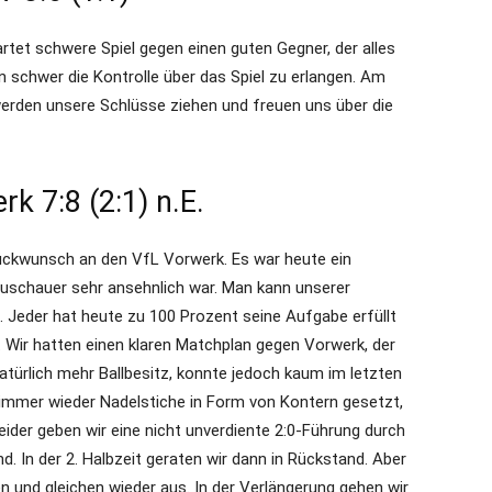
artet schwere Spiel gegen einen guten Gegner, der alles
n schwer die Kontrolle über das Spiel zu erlangen. Am
werden unsere Schlüsse ziehen und freuen uns über die
k 7:8 (2:1) n.E.
lückwunsch an den VfL Vorwerk. Es war heute ein
Zuschauer sehr ansehnlich war. Man kann unserer
Jeder hat heute zu 100 Prozent seine Aufgabe erfüllt
. Wir hatten einen klaren Matchplan gegen Vorwerk, der
türlich mehr Ballbesitz, konnte jedoch kaum im letzten
 immer wieder Nadelstiche in Form von Kontern gesetzt,
eider geben wir eine nicht unverdiente 2:0-Führung durch
. In der 2. Halbzeit geraten wir dann in Rückstand. Aber
en und gleichen wieder aus. In der Verlängerung gehen wir