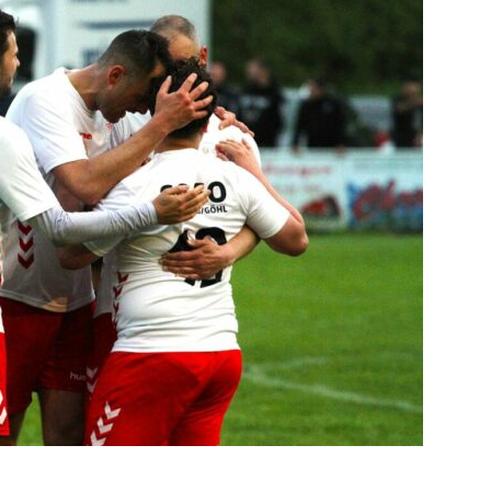
die
Region
Lübeck