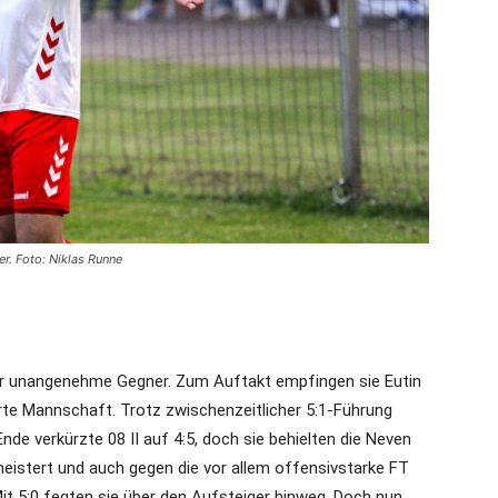
r. Foto: Niklas Runne
ier unangenehme Gegner. Zum Auftakt empfingen sie Eutin
erte Mannschaft. Trotz zwischenzeitlicher 5:1-Führung
de verkürzte 08 II auf 4:5, doch sie behielten die Neven
eistert und auch gegen die vor allem offensivstarke FT
t 5:0 fegten sie über den Aufsteiger hinweg. Doch nun