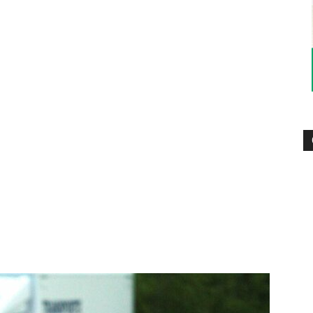
–
Sport-
News
für