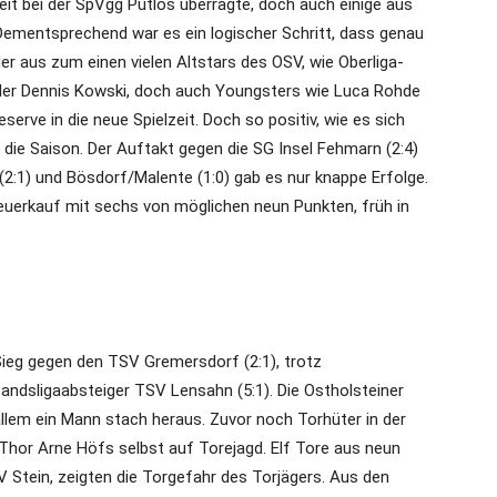
eit bei der SpVgg Putlos überragte, doch auch einige aus
Dementsprechend war es ein logischer Schritt, dass genau
der aus zum einen vielen Altstars des OSV, wie Oberliga-
er Dennis Kowski, doch auch Youngsters wie Luca Rohde
eserve in die neue Spielzeit. Doch so positiv, wie es sich
n die Saison. Der Auftakt gegen die SG Insel Fehmarn (2:4)
(2:1) und Bösdorf/Malente (1:0) gab es nur knappe Erfolge.
uerkauf mit sechs von möglichen neun Punkten, früh in
Sieg gegen den TSV Gremersdorf (2:1), trotz
ndsligaabsteiger TSV Lensahn (5:1). Die Ostholsteiner
 allem ein Mann stach heraus. Zuvor noch Torhüter in der
Thor Arne Höfs selbst auf Torejagd. Elf Tore aus neun
V Stein, zeigten die Torgefahr des Torjägers. Aus den