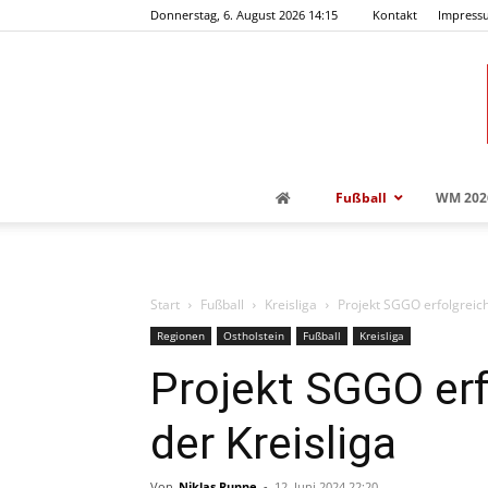
Donnerstag, 6. August 2026 14:15
Kontakt
Impress
Fußball
WM 202
Start
Fußball
Kreisliga
Projekt SGGO erfolgreich
Regionen
Ostholstein
Fußball
Kreisliga
Projekt SGGO erf
der Kreisliga
Von
Niklas Runne
-
12. Juni 2024 22:20