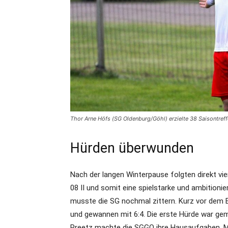
Thor Arne Höfs (SG Oldenburg/Göhl) erzielte 38 Saisontreffe
Hürden überwunden
Nach der langen Winterpause folgten direkt v
08 II und somit eine spielstarke und ambitioni
musste die SG nochmal zittern. Kurz vor dem En
und gewannen mit 6:4. Die erste Hürde war gem
Preetz machte die SGGO ihre Hausaufgaben. Mi