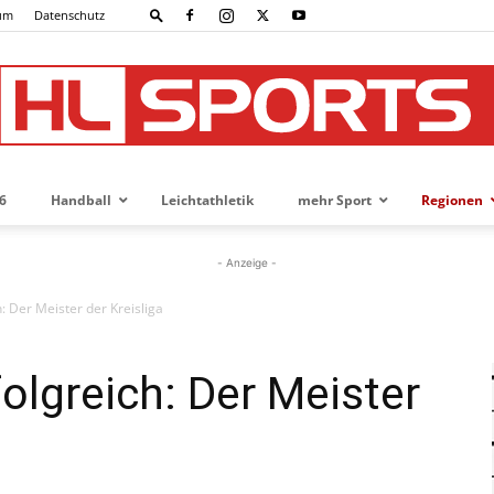
um
Datenschutz
6
Handball
Leichtathletik
mehr Sport
Regionen
HL-
- Anzeige -
: Der Meister der Kreisliga
SPORTS
olgreich: Der Meister