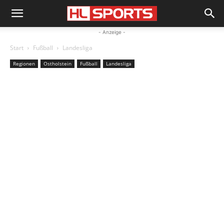
- Anzeige -
Start
Fußball
Landesliga
Regionen
Ostholstein
Fußball
Landesliga