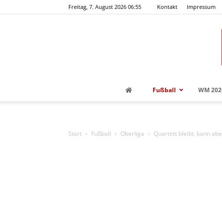
Freitag, 7. August 2026 06:55
Kontakt
Impressum
Fußball
WM 202
Start
Fußball
Oberliga
Quartett bleibt, kann ab