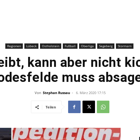
–
Sport-
Regionen
Lübeck
Ostholstein
Fußball
Oberliga
Segeberg
Stormarn
eibt, kann aber nicht k
odesfelde muss absag
News
Von
Stephan Russau
-
6. März 2020 17:15
Teilen
für