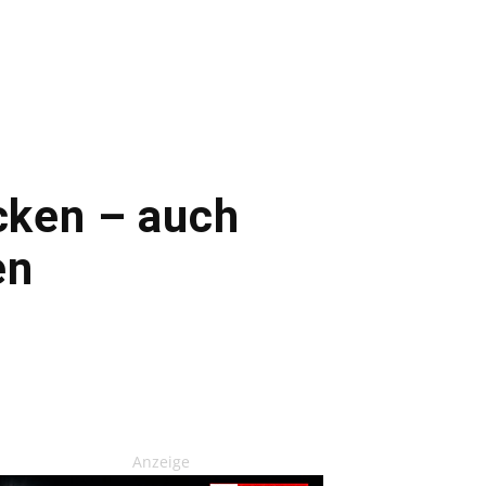
icken – auch
en
Anzeige