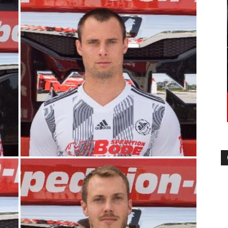
die
Region
Lübeck