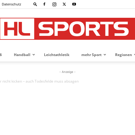
Datenschutz
6
Handball
Leichtathletik
mehr Sport
Regionen
HL-
- Anzeige -
er nicht kicken – auch Todesfelde muss absagen
SPORTS