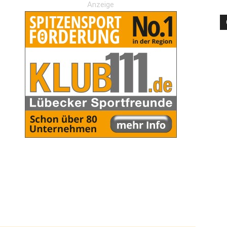
Anzeige
die
Region
Lübeck