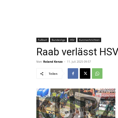
Fußball
Bundesliga
HSV
Kurznachrichten
Raab verlässt HS
Von
Roland Kenzo
-
11. Juli 2025 09:57
Teilen