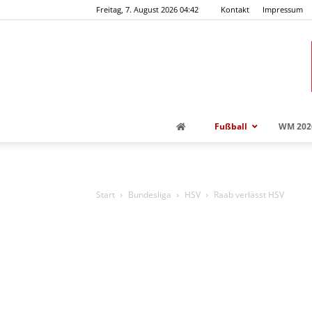
Freitag, 7. August 2026 04:42
Kontakt
Impressum
Fußball
WM 202
Start
Bundesliga
HSV
Raab verlässt HSV