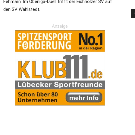
Fehmarn. Im Oberliga-Duell trifft der Eichholzer SV auf
den SV Wahlstedt.
die
Anzeige
Region
Lübeck