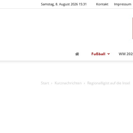
Samstag, 8. August 2026 15:31
Kontakt
Impressum
Fußball
WM 202
Start
Kurznachrichten
Regionalligist auf die Insel