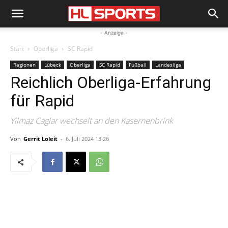
- Anzeige -
Start
Oberliga
SC Rapid
Regionen
Lübeck
Oberliga
SC Rapid
Fußball
Landesliga
Reichlich Oberliga-Erfahrung
für Rapid
Yilmaz Caglar wechselt an den Kasernenbrink
Von
Gerrit Loleit
-
6. Juli 2024 13:26