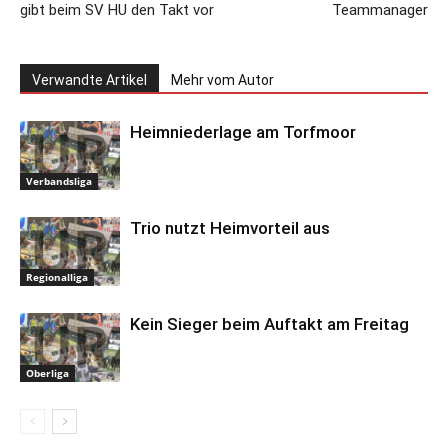
gibt beim SV HU den Takt vor
Teammanager
Verwandte Artikel
Mehr vom Autor
Heimniederlage am Torfmoor
Verbandsliga
Trio nutzt Heimvorteil aus
Regionalliga
Kein Sieger beim Auftakt am Freitag
Oberliga