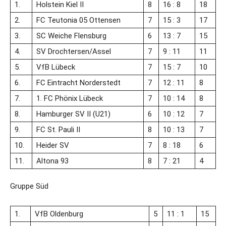
1.
Holstein Kiel II
8
16 : 8
18
2.
FC Teutonia 05 Ottensen
7
15 : 3
17
3.
SC Weiche Flensburg
6
13 : 7
15
4.
SV Drochtersen/​Assel
7
9 : 11
11
5.
VfB Lübeck
7
15 : 7
10
6.
FC Eintracht Norderstedt
7
12 : 11
8
7.
1. FC Phönix Lübeck
7
10 : 14
8
8.
Hamburger SV II (U21)
6
10 : 12
7
9.
FC St. Pauli II
8
10 : 13
7
10.
Heider SV
7
8 : 18
6
11.
Altona 93
8
7 : 21
4
Gruppe Süd
1.
VfB Oldenburg
5
11 : 1
15