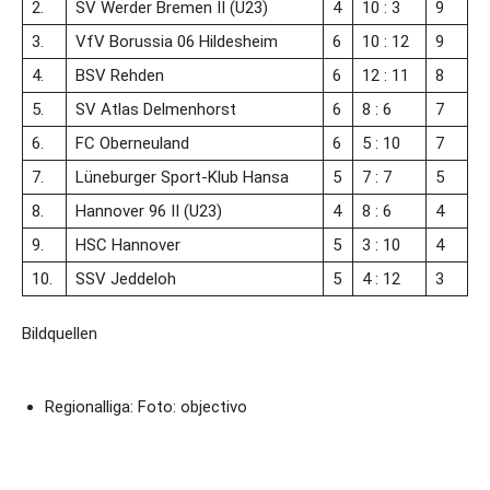
2.
SV Werder Bremen II (U23)
4
10 : 3
9
3.
VfV Borussia 06 Hildesheim
6
10 : 12
9
4.
BSV Rehden
6
12 : 11
8
5.
SV Atlas Delmenhorst
6
8 : 6
7
6.
FC Oberneuland
6
5 : 10
7
7.
Lüneburger Sport-Klub Hansa
5
7 : 7
5
8.
Hannover 96 II (U23)
4
8 : 6
4
9.
HSC Hannover
5
3 : 10
4
10.
SSV Jeddeloh
5
4 : 12
3
Bildquellen
Regionalliga: Foto: objectivo