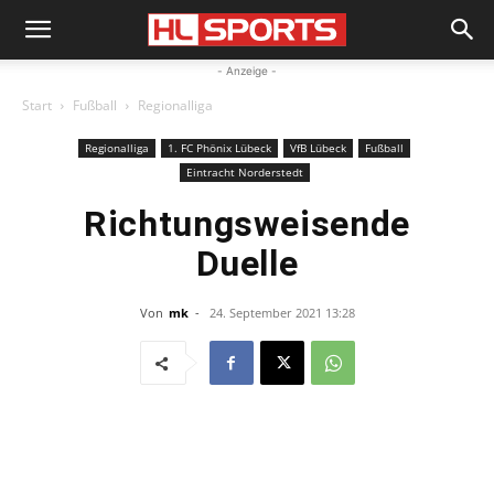
- Anzeige -
Start
Fußball
Regionalliga
Regionalliga
1. FC Phönix Lübeck
VfB Lübeck
Fußball
Eintracht Norderstedt
Richtungsweisende
Duelle
Von
mk
-
24. September 2021 13:28