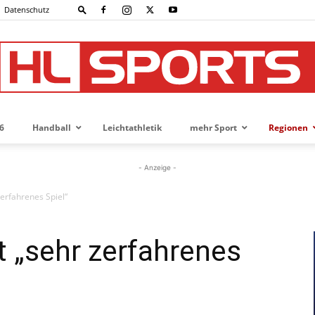
Datenschutz
6
Handball
Leichtathletik
mehr Sport
Regionen
HL-
- Anzeige -
erfahrenes Spiel“
SPORTS
 „sehr zerfahrenes