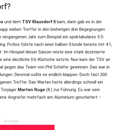
rf?
os
und dem
TSV Klausdorf II
kam, dann gab es in der
knapp sieben Treffer in den bisherigen drei Begegnungen
m vergangenen Jahr zum Beispiel ein spektakuläres 5:5-
ng. Putlos führte nach einer halben Stunde bereits mit 4:1,
 Im Hinspiel dieser Saison reiste eine stark dezimierte
eine deutliche 0:6-Klatsche setzte. Nun kam der TSV an
mal gegen das Team von Phil Schäfer gewinnen. Das war in
ungen. Diesmal sollte es endlich klappen. Doch fast 200
genen Treffer. Das Warten hatte allerdings schnell ein
f Torjäger
Marten Ruge
(8.) zur Führung. Es war sein
sene Angreifer mehrfach am Aluminium gescheitert –
Anzeige