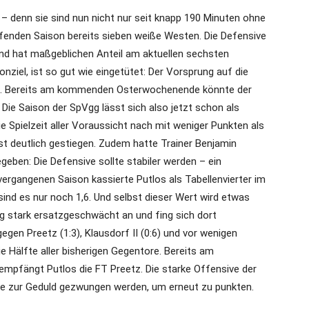
l – denn sie sind nun nicht nur seit knapp 190 Minuten ohne
ufenden Saison bereits sieben weiße Westen. Die Defensive
 und hat maßgeblichen Anteil am aktuellen sechsten
onziel, ist so gut wie eingetütet: Der Vorsprung auf die
te. Bereits am kommenden Osterwochenende könnte der
. Die Saison der SpVgg lässt sich also jetzt schon als
e Spielzeit aller Voraussicht nach mit weniger Punkten als
st deutlich gestiegen. Zudem hatte Trainer Benjamin
geben: Die Defensive sollte stabiler werden – ein
 vergangenen Saison kassierte Putlos als Tabellenvierter im
ind es nur noch 1,6. Und selbst dieser Wert wird etwas
gg stark ersatzgeschwächt an und fing sich dort
gegen Preetz (1:3), Klausdorf II (0:6) und vor wenigen
e Hälfte aller bisherigen Gegentore. Bereits am
mpfängt Putlos die FT Preetz. Die starke Offensive der
ve zur Geduld gezwungen werden, um erneut zu punkten.