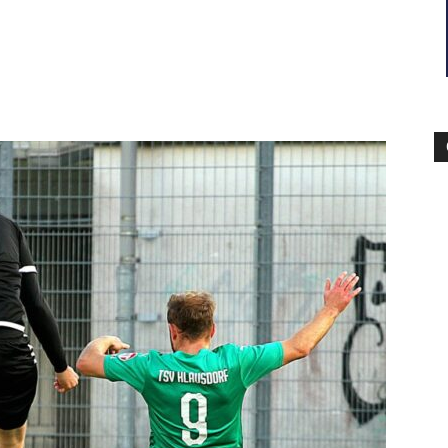
–
Sport-
News
für