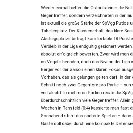
Wieder einmal hielten die Ostholsteiner die Nul
Gegentreffer, sondern verzeichneten in der la
ist aktuell die große Stärke der SpVgg Putlos
Tabellenplatz. Der Klassenerhalt, das klare Sais
Abstiegsplätze beträgt komfortable 18 Punk
Verbleib in der Liga endgültig gesichert werden
absolut erfolgreich bewerten. Zwar wird man di
im Vorjahr beenden, doch das Niveau der Liga i
Berger vor der Saison einen klaren Fokus ausge
Vorhaben, das als gelungen gelten darf. In der
Schnitt noch zwei Gegentore pro Partie – nun s
verfälscht: In mehreren Partien reiste die SpV
überdurchschnittlich viele Gegentreffer. Allein 
Wochen in Tensfeld (0:4) kassierte man fast di
Sonnabend steht das nächste Spiel an – dann e
Gäste soll dabei durch eine kompakte Defensi