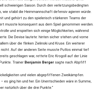
nell schwierigen Saison. Durch den verletzungsbedingten
gen, wie stabil die Heimmannschaft defensiv agieren würde.
 mit und gehört zu den spielerisch stärkeren Teams der
ahlert musste konsequent aus dem Spiel genommen werden.
olle und erspielten sich einige Möglichkeiten, während
erte. Die Devise lautete: hinten sicher stehen und vorne
llem über die flinken Zielinski und Kruse. Ein weiterer
 nicht. Auf der anderen Seite musste Putlos einmal tief
eits geschlagen war, rettete Eric Krogoll auf der Linie
Punkte. Trainer
Benjamin Berger
sagte nach Abpfiff
 Nickeligkeiten und vielen abgepfiffenen Zweikämpfen.
– es ging hin und her. Ein Unentschieden wäre in Summe,
r natürlich über die drei Punkte.“