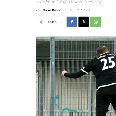
Zwei Verletzungen trüben Heimsieg
Von
Niklas Runne
-
16. April 2025 12:33
Teilen