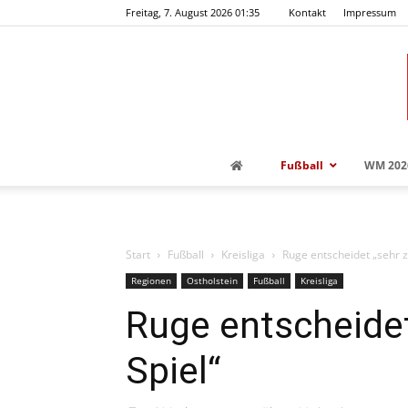
Freitag, 7. August 2026 01:35
Kontakt
Impressum
Fußball
WM 202
Start
Fußball
Kreisliga
Ruge entscheidet „sehr z
Regionen
Ostholstein
Fußball
Kreisliga
Ruge entscheidet
Spiel“