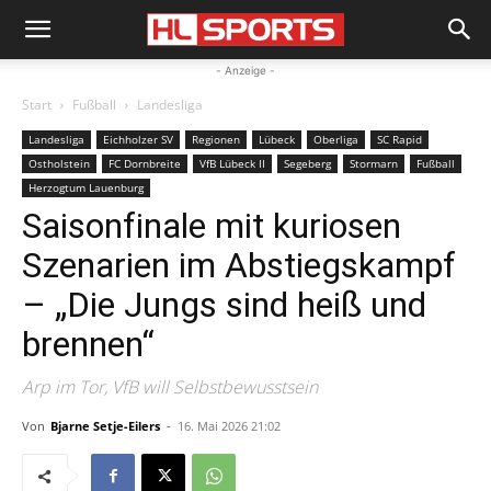
- Anzeige -
Start
Fußball
Landesliga
Landesliga
Eichholzer SV
Regionen
Lübeck
Oberliga
SC Rapid
Ostholstein
FC Dornbreite
VfB Lübeck II
Segeberg
Stormarn
Fußball
Herzogtum Lauenburg
Saisonfinale mit kuriosen
Szenarien im Abstiegskampf
– „Die Jungs sind heiß und
brennen“
Arp im Tor, VfB will Selbstbewusstsein
Von
Bjarne Setje-Eilers
-
16. Mai 2026 21:02