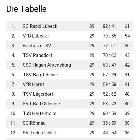
Die Tabelle
1.
SC Rapid Lübeck
29
82 : 41
61
2.
VfB Lübeck II
29
79 : 55
54
3.
Eichholzer SV
29
77 : 61
46
4.
TSV Pansdorf
29
70 : 62
43
5.
SSC Hagen Ahrensburg
29
63 : 47
42
6.
TSV Bargteheide
29
57 : 49
41
7.
VfR Horst
29
59 : 58
41
8.
TSV Lägerdorf
29
52 : 62
40
9.
SVT Bad Oldesloe
29
53 : 72
40
10.
TuS Hartenholm
29
60 : 59
39
11.
SC Rönnau
29
39 : 59
38
12.
SV Todesfelde II
29
43 : 54
36