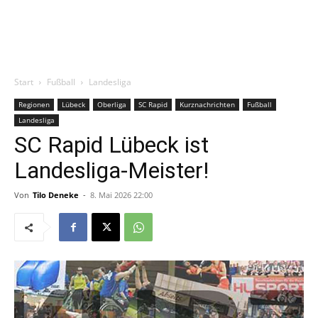
Start
Fußball
Landesliga
Regionen
Lübeck
Oberliga
SC Rapid
Kurznachrichten
Fußball
Landesliga
SC Rapid Lübeck ist
Landesliga-Meister!
Von
Tilo Deneke
-
8. Mai 2026 22:00