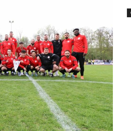
die
Region
Lübeck