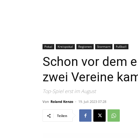
Pokal
Kreispokal
Regionen
Stormarn
Fußball
Schon vor dem er
zwei Vereine kam
Top-Spiel erst im August
Von
Roland Kenzo
-
19. Juli 2023 07:28
Teilen