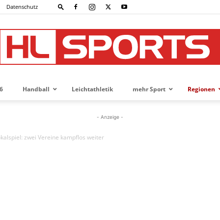
Datenschutz
6
Handball
Leichtathletik
mehr Sport
Regionen
HL-
- Anzeige -
alspiel: zwei Vereine kampflos weiter
SPORTS