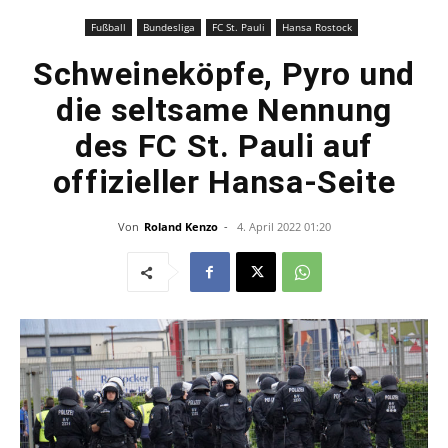
Fußball
Bundesliga
FC St. Pauli
Hansa Rostock
Schweineköpfe, Pyro und
die seltsame Nennung
des FC St. Pauli auf
offizieller Hansa-Seite
Von
Roland Kenzo
-
4. April 2022 01:20