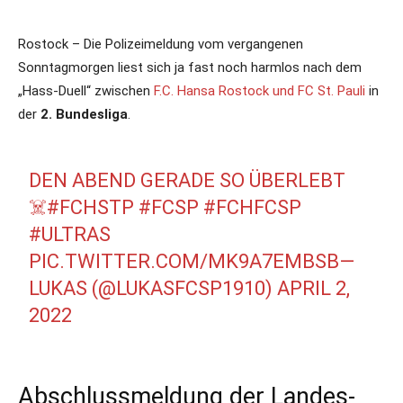
Rostock – Die Polizeimeldung vom vergangenen
Sonntagmorgen liest sich ja fast noch harmlos nach dem
„Hass-Duell“ zwischen
F.C. Hansa Rostock und FC St. Pauli
in
der
2. Bundesliga
.
DEN ABEND GERADE SO ÜBERLEBT
☠️
#FCHSTP
#FCSP
#FCHFCSP
#ULTRAS
PIC.TWITTER.COM/MK9A7EMBSB
—
LUKAS (@LUKASFCSP1910)
APRIL 2,
2022
Abschlussmeldung der Landes-