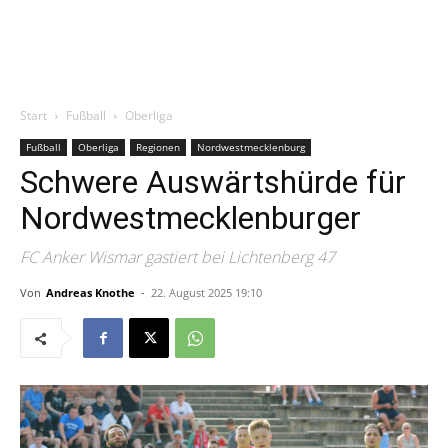
Start
Fußball
Oberliga
Fußball
Oberliga
Regionen
Nordwestmecklenburg
Schwere Auswärtshürde für
Nordwestmecklenburger
FC Anker Wismar gastiert bei Lichtenberg 47
Von
Andreas Knothe
-
22. August 2025 19:10