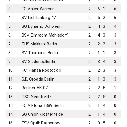
2.
Tennis Borussia Berlin
2
7 : 2
6
3.
FC Anker Wismar
2
6 : 1
6
4.
SV Lichtenberg 47
2
5 : 2
6
5.
SG Dynamo Schwerin
2
4 : 3
4
6.
BSV Eintracht Mahlsdorf
2
4 : 3
3
7.
TUS Makkabi Berlin
2
2 : 2
3
8.
SV Tasmania Berlin
2
1 : 1
3
9.
SV Siedenbollentin
2
3 : 4
3
10.
F.C. Hansa Rostock II
2
2 : 3
3
11.
S.D. Croatia Berlin
2
1 : 3
3
12.
Berliner AK 07
2
2 : 5
1
13.
TSG Neustrelitz
2
2 : 5
0
14.
FC Viktoria 1889 Berlin
2
1 : 4
0
14.
SG Union Klosterfelde
2
1 : 4
0
16.
FSV Optik Rathenow
2
0 : 5
0