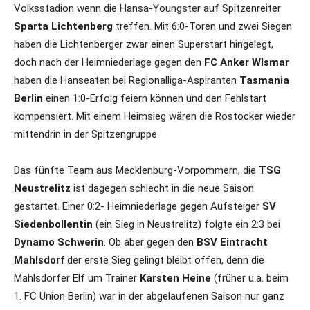
Volksstadion wenn die Hansa-Youngster auf Spitzenreiter
Sparta Lichtenberg
treffen. Mit 6:0-Toren und zwei Siegen
haben die Lichtenberger zwar einen Superstart hingelegt,
doch nach der Heimniederlage gegen den
FC Anker WIsmar
haben die Hanseaten bei Regionalliga-Aspiranten
Tasmania
Berlin
einen 1:0-Erfolg feiern können und den Fehlstart
kompensiert. Mit einem Heimsieg wären die Rostocker wieder
mittendrin in der Spitzengruppe.
Das fünfte Team aus Mecklenburg-Vorpommern, die
TSG
Neustrelitz
ist dagegen schlecht in die neue Saison
gestartet. Einer 0:2- Heimniederlage gegen Aufsteiger
SV
Siedenbollentin
(ein Sieg in Neustrelitz) folgte ein 2:3 bei
Dynamo Schwerin
. Ob aber gegen den
BSV Eintracht
Mahlsdorf
der erste Sieg gelingt bleibt offen, denn die
Mahlsdorfer Elf um Trainer
Karsten Heine
(früher u.a. beim
1. FC Union Berlin) war in der abgelaufenen Saison nur ganz