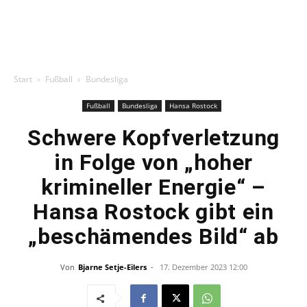
Start
Fußball
Bundesliga
Fußball
Bundesliga
Hansa Rostock
Schwere Kopfverletzung
in Folge von „hoher
krimineller Energie“ –
Hansa Rostock gibt ein
„beschämendes Bild“ ab
Von
Bjarne Setje-Eilers
-
17. Dezember 2023 12:00