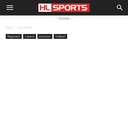
- Anzeige -
Start
Junioren
Regionen
Lübeck
Junioren
Fußball