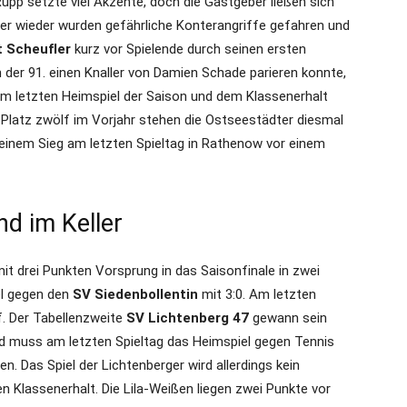
pp setzte viel Akzente, doch die Gastgeber ließen sich
r wieder wurden gefährliche Konterangriffe gefahren und
 Scheufler
kurz vor Spielende durch seinen ersten
 der 91. einen Knaller von Damien Schade parieren konnte,
em letzten Heimspiel der Saison und dem Klassenerhalt
Platz zwölf im Vorjahr stehen die Ostseestädter diesmal
einem Sieg am letzten Spieltag in Rathenow vor einem
d im Keller
it drei Punkten Vorsprung in das Saisonfinale in zwei
l gegen den
SV Siedenbollentin
mit 3:0. Am letzten
f. Der Tabellenzweite
SV Lichtenberg 47
gewann sein
d muss am letzten Spieltag das Heimspiel gegen Tennis
. Das Spiel der Lichtenberger wird allerdings kein
 Klassenerhalt. Die Lila-Weißen liegen zwei Punkte vor