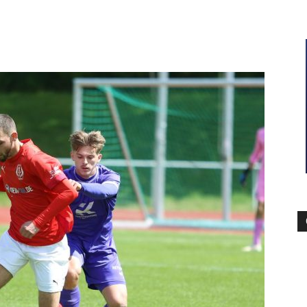
–
Sport-
News
für