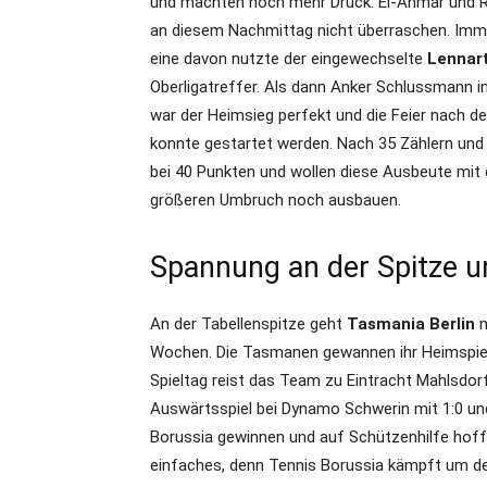
und machten noch mehr Druck. El-Ahmar und Ru
an diesem Nachmittag nicht überraschen. Imme
eine davon nutzte der eingewechselte
Lennart
Oberligatreffer. Als dann Anker Schlussmann in
war der Heimsieg perfekt und die Feier nach d
konnte gestartet werden. Nach 35 Zählern und 
bei 40 Punkten und wollen diese Ausbeute mit 
größeren Umbruch noch ausbauen.
Spannung an der Spitze un
An der Tabellenspitze geht
Tasmania Berlin
m
Wochen. Die Tasmanen gewannen ihr Heimspie
Spieltag reist das Team zu Eintracht Mahlsdor
Auswärtsspiel bei Dynamo Schwerin mit 1:0 un
Borussia gewinnen und auf Schützenhilfe hoffen
einfaches, denn Tennis Borussia kämpft um den