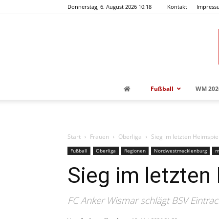
Donnerstag, 6. August 2026 10:18
Kontakt
Impress
Fußball
WM 202
Start
Frauen
Oberliga
Sieg im letzten Heimspie
Fußball
Oberliga
Regionen
Nordwestmecklenburg
m
Sieg im letzten
FC Anker Wismar schlägt BSV Eintrac