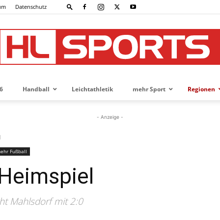
um
Datenschutz
6
Handball
Leichtathletik
mehr Sport
Regionen
HL-
- Anzeige -
l
ehr Fußball
SPORTS
 Heimspiel
ht Mahlsdorf mit 2:0