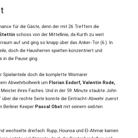
ht
hance für die Gäste, denn der mit 26 Treffern die
Stettin
schoss von der Mittellinie, da Kurth zu weit
erraum auf und ging so knapp über das Anker-Tor (6.). In
ile, doch die Hausherren spielten konzentriert und
 in die Pause ging.
 Spielanteile doch die komplette Wismarer
 dem Abwehrbollwerk um
Florian Esdorf, Valentin Rode,
 Meister ihres Faches. Und in der 59. Minute staubte John
 über die rechte Seite konnte die Eintracht-Abwehr zuerst
m Berliner Keeper
Pascal Obst
mit seinem siebten
und wechselte dreifach. Rupp, Hounsa und El-Ahmar kamen