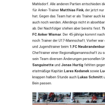
Mahlsdorf. Alle anderen Partien entschieden di
für Anker-Trainer
Matthias Fink
, der jetzt n
hat. Gegen das Team hat er als Trainer auch ke
auch noch werden. Allerdings nicht in absehba
ab. Der Nachfolger stehen aber bereits fest.
T
FC Anker Wismar
. Der 45-jährige kommt na
noch Trainer der U17-Mannschaft. Vorher war 
und Jugendtrainer beim
1.FC Neubrandenbur
Cheftrainer einer Regionalligamannschaft zu s
sein Team diversen Änderungen personellen Ums
Sanguinette
und
Jonas Hurtig
fehlten gegen
etatmäßige Kapitän
Lares Kodanek
sowie
Lu
knappen halben Stunde auch
Lukas Schmitt
u
Bein passen.