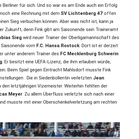
e Berliner für sich. Und so war es am Ende auch ein Erfolg
ur noch eine Rechnung mit dem
SV Lichtenberg 47
offen
inen Sieg verbuchen können. Aber was nicht ist, kann ja
rer Zukunft, denn Fink gibt am Saisonende sein Traineramt
obias Sieg
wird neuer Trainer der Oberligamannschaft des
ch Saisonende vom
F.C. Hansa Rostock
. Dort ist er derzeit
er unter anderem Trainer des
FC Mecklenburg Schwerin
g
. Er besitzt eine UEFA-Lizenz, die ihm erlauben würde,
ein. Beim Spiel gegen Eintracht Mahlsdorf musste Fink
tellungen . Die in Siedenbollentin verletzten
Jean
 den letztjährigen Vizemeister. Weiterhin fehlten der
cas Meyer
. Zu allem Überfluss verletzte sich nach einer
nd musste mit einer Oberschenkelverletzung am rechten