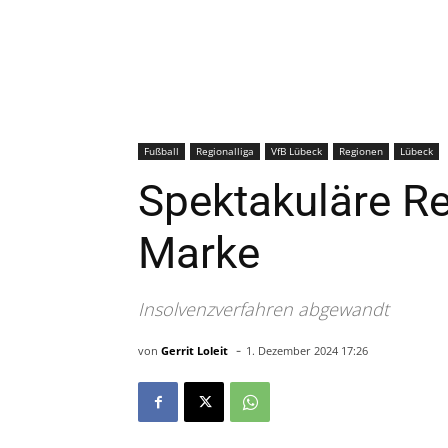
Fußball
Regionalliga
VfB Lübeck
Regionen
Lübeck
Spektakuläre Re
Marke
Insolvenzverfahren abgewandt
-
von
Gerrit Loleit
1. Dezember 2024 17:26