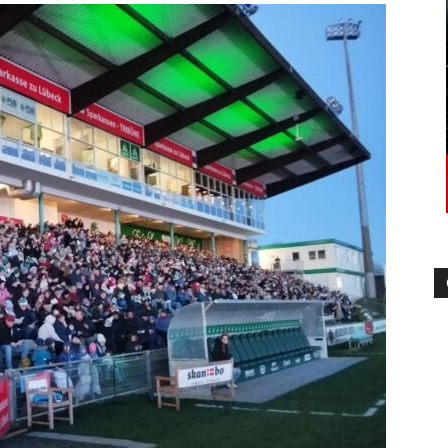
die
Region
Lübeck