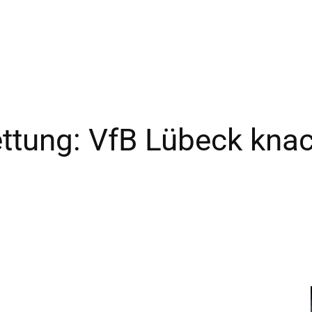
–
Sport-
ttung: VfB Lübeck knack
News
für