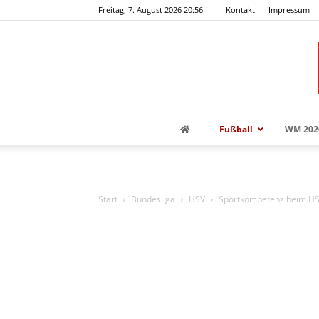
Freitag, 7. August 2026 20:56
Kontakt
Impressum
Fußball
WM 202
Start
Bundesliga
HSV
Sportkompetenz beim HSV