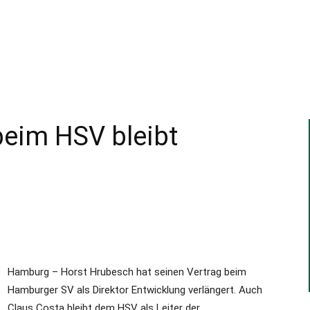
–
Sport-
eim HSV bleibt
News
Hamburg – Horst Hrubesch hat seinen Vertrag beim
für
Hamburger SV als Direktor Entwicklung verlängert. Auch
Claus Costa bleibt dem HSV als Leiter der