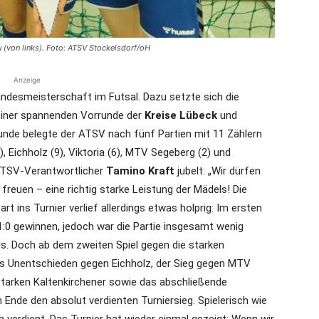
u (von links). Foto: ATSV Stockelsdorf/oH
Anzeige
andesmeisterschaft im Futsal. Dazu setzte sich die
iner spannenden Vorrunde der
Kreise Lübeck
und
nde belegte der ATSV nach fünf Partien mit 11 Zählern
, Eichholz (9), Viktoria (6), MTV Segeberg (2) und
ATSV-Verantwortlicher
Tamino Kraft
jubelt: „Wir dürfen
 freuen – eine richtig starke Leistung der Mädels! Die
art ins Turnier verlief allerdings etwas holprig: Im ersten
:0 gewinnen, jedoch war die Partie insgesamt wenig
s. Doch ab dem zweiten Spiel gegen die starken
 Das Unentschieden gegen Eichholz, der Sieg gegen MTV
 starken Kaltenkirchener sowie das abschließende
Ende den absolut verdienten Turniersieg. Spielerisch wie