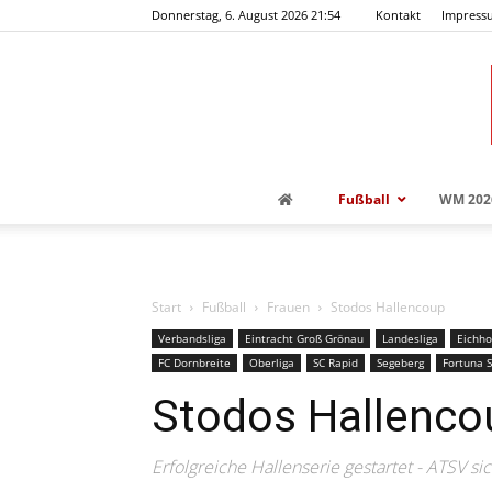
Donnerstag, 6. August 2026 21:54
Kontakt
Impress
Fußball
WM 202
Start
Fußball
Frauen
Stodos Hallencoup
Verbandsliga
Eintracht Groß Grönau
Landesliga
Eichho
FC Dornbreite
Oberliga
SC Rapid
Segeberg
Fortuna S
Stodos Hallenco
Erfolgreiche Hallenserie gestartet - ATSV sic