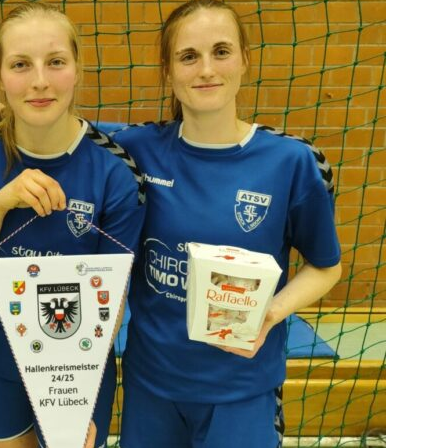
die
Region
Lübeck