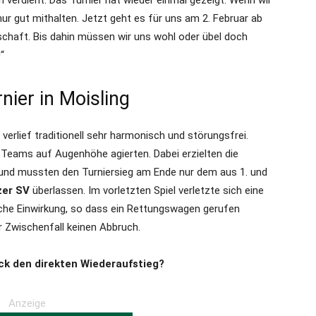
h verdient. Das Turnier hat wieder einmal gezeigt: Wenn wir
nur gut mithalten. Jetzt geht es für uns am 2. Februar ab
schaft. Bis dahin müssen wir uns wohl oder übel doch
“
rnier in Moisling
verlief traditionell sehr harmonisch und störungsfrei.
ele Teams auf Augenhöhe agierten. Dabei erzielten die
 und mussten den Turniersieg am Ende nur dem aus 1. und
zer SV
überlassen. Im vorletzten Spiel verletzte sich eine
he Einwirkung, so dass ein Rettungswagen gerufen
 Zwischenfall keinen Abbruch.
k den direkten Wiederaufstieg?
Anzeige