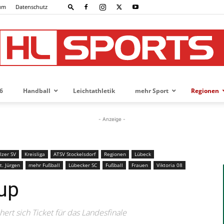
um
Datenschutz
6
Handball
Leichtathletik
mehr Sport
Regionen
HL-
- Anzeige -
lzer SV
Kreisliga
ATSV Stockelsdorf
Regionen
Lübeck
SPORTS
t. Jürgen
mehr Fußball
Lübecker SC
Fußball
Frauen
Viktoria 08
up
hert sich Ticket für das Landesfinale