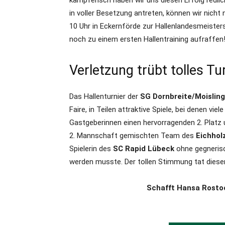
kämpferisch haben wir uns diesen Erfolg redlic
in voller Besetzung antreten, können wir nicht 
10 Uhr in Eckernförde zur Hallenlandesmeister
noch zu einem ersten Hallentraining aufraffen!
Verletzung trübt tolles Tu
Das Hallenturnier der
SG Dornbreite/Moisling
Faire, in Teilen attraktive Spiele, bei denen vi
Gastgeberinnen einen hervorragenden 2. Platz
2. Mannschaft gemischten Team des
Eichhol
Spielerin des
SC Rapid Lübeck
ohne gegnerisc
werden musste. Der tollen Stimmung tat dieser
Schafft Hansa Rostoc