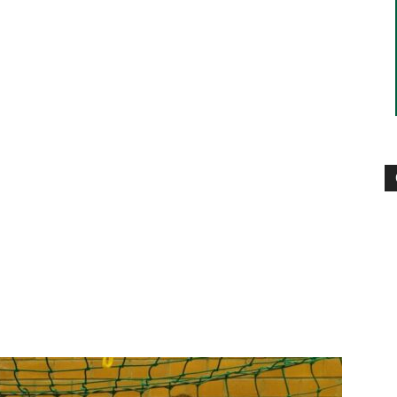
–
Sport-
News
für