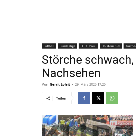
Fußball
Bundesliga
FC St. Pauli
Holstein Kiel
Kurzna
Störche schwach,
Nachsehen
Von
Gerrit Loleit
-
29. März 2025 17:25
Teilen