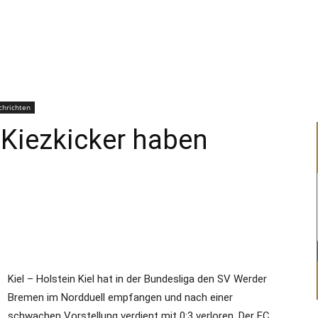
–
Sport-
chrichten
 Kiezkicker haben
News
Kiel – Holstein Kiel hat in der Bundesliga den SV Werder
für
Bremen im Nordduell empfangen und nach einer
schwachen Vorstellung verdient mit 0:3 verloren. Der FC