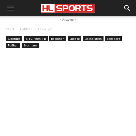
- Anzeige -
Start
Fußball
Oberliga
Oberliga
1. FC Phönix II
Regionen
Lübeck
Ostholstein
Segeberg
Fußball
Stormarn