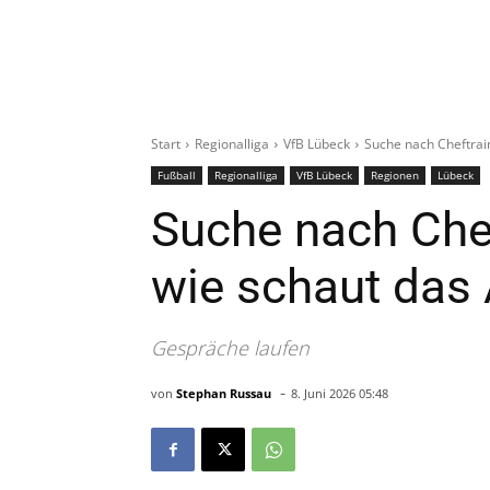
Start
Regionalliga
VfB Lübeck
Suche nach Cheftrain
Fußball
Regionalliga
VfB Lübeck
Regionen
Lübeck
Suche nach Chef
wie schaut das 
Gespräche laufen
-
von
Stephan Russau
8. Juni 2026 05:48