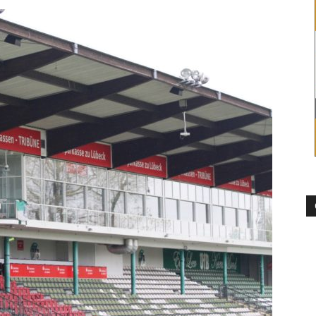
die
Region
Lübeck